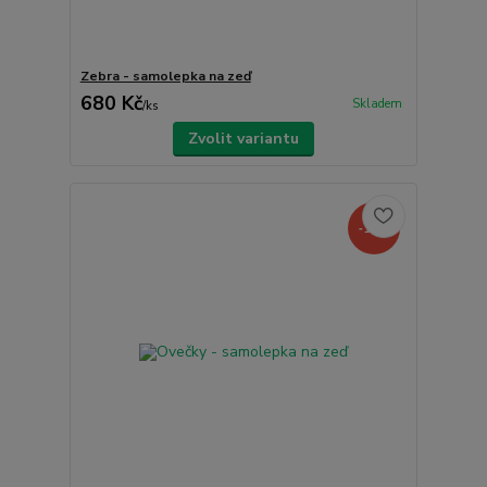
Zebra - samolepka na zeď
680 Kč
Skladem
/
ks
Zvolit variantu
-19%