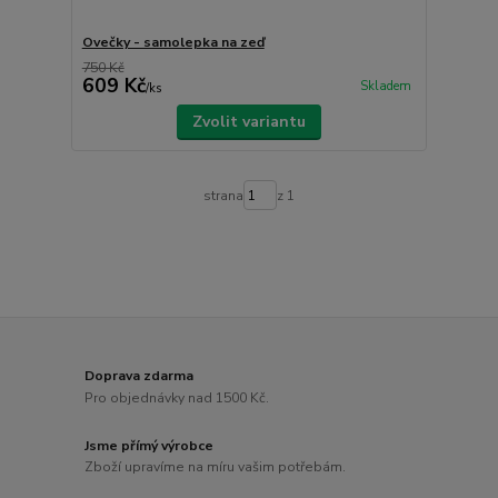
Ovečky - samolepka na zeď
750 Kč
609 Kč
Skladem
/
ks
Zvolit variantu
strana
z 1
Doprava zdarma
Pro objednávky nad 1500 Kč.
Jsme přímý výrobce
Zboží upravíme na míru vašim potřebám.