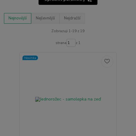
Nejnovější
Nejlevnější
Nejdražší
Zobrazuji 1-19 z 19
strana
z 1
Novinka