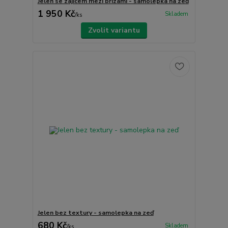
Jelen se zajícem mezi břízami - samolepka na zeď
1 950 Kč
Skladem
/
ks
Zvolit variantu
Jelen bez textury - samolepka na zeď
680 Kč
Skladem
/
ks