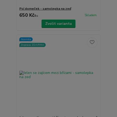
Psí domeček - samolepka na zeď
650 Kč
Skladem
/
ks
Zvolit variantu
Novinka
Doprava ZDARMA