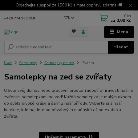
Objednejte alespoň za 1500 Kč a máte dopravu zdarma. 🚚
0
ks
CZK
+420 774 988 810
za
0,00 Kč
Menu
Hledat
Úvod
Samolepky
Samolepky na zeď
Zvířata
Samolepky na zeď se zvířaty
Oživte svůj domov nebo pracovní prostor radostí a hravostí našimi
zvířecími samolepkami na zeď! Každá samolepka je malým oknem
do světa divoké krásy a šarmu naší přírody. Vyberte si z naší
kolekce, kde najdete od půvabných maňásků až po exotická
zvířata.
Upřesnit parametry