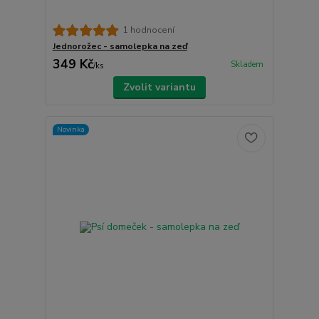
1 hodnocení
Jednorožec - samolepka na zeď
349 Kč
Skladem
/
ks
Zvolit variantu
Novinka