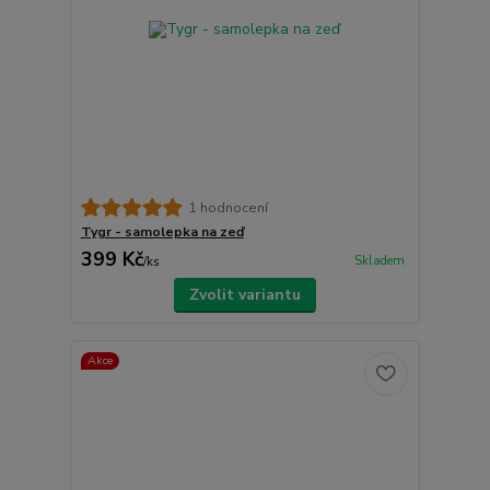
1 hodnocení
Tygr - samolepka na zeď
399 Kč
Skladem
/
ks
Zvolit variantu
Akce