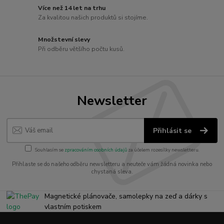
Více než 14 let na trhu
Za kvalitou našich produktů si stojíme.
Množstevní slevy
Při odběru většího počtu kusů.
Newsletter
Přihlásit se
Souhlasím se
zpracováním osobních údajů
za účelem rozesílky newsletteru.
Přihlaste se do našeho odběru newsletteru a neuteče vám žádná novinka nebo
chystaná sleva.
Magnetické plánovače, samolepky na zeď a dárky s
vlastním potiskem