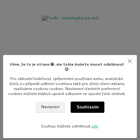
Víme, že to je otrava 😭, ale tohle budete muset odkliknout
Poník - samolepka na zeď
😉
550 Kč
Skladem
/
ks
Pro základní funkčnost, zpříjemnění používání webu, analytické
účely a v případě udělení souhlasu také pro účely cílení reklamy
Zvolit variantu
využíváme soubory cookies. Nastavení vlastních preferencí
cookies můžete kdykoli upravit odkazem ve spodní části stránek.
Souhlasím
Nastavení
Souhlas můžete odmítnout
zde
.