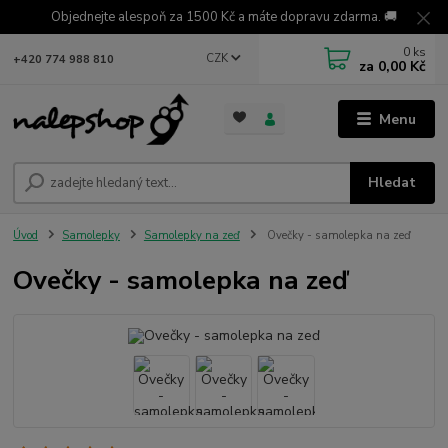
Objednejte alespoň za 1500 Kč a máte dopravu zdarma. 🚚
0
ks
CZK
+420 774 988 810
za
0,00 Kč
Menu
Hledat
Úvod
Samolepky
Samolepky na zeď
Ovečky - samolepka na zeď
Ovečky - samolepka na zeď