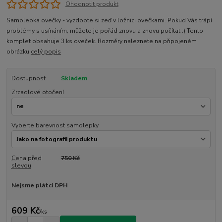
Ohodnotit produkt
Samolepka ovečky - vyzdobte si zeď v ložnici ovečkami. Pokud Vás trápí
problémy s usínáním, můžete je pořád znovu a znovu počítat :) Tento
komplet obsahuje 3 ks oveček. Rozměry naleznete na připojeném
obrázku
celý popis
Dostupnost
Skladem
Zrcadlové otočení
Vyberte barevnost samolepky
Cena před
750 Kč
slevou
Nejsme plátci DPH
609 Kč
/
ks