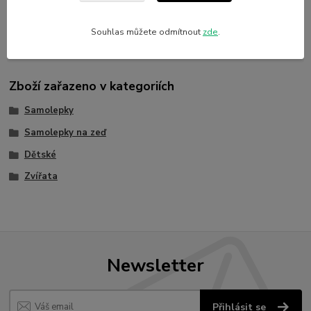
Materiál
Vinylová samolepka
Souhlas můžete odmítnout
zde
.
Zboží zařazeno v kategoriích
Samolepky
Samolepky na zeď
Dětské
Zvířata
Newsletter
Přihlásit se