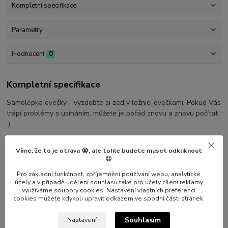
Kompletní specifikace
Parametry
Hodnocení
0
Kompletní specifikace
Samolepka ovečky - vyzdobte si zeď v ložnici ovečkami. Pokud Vás
trápí problémy s usínáním, můžete je pořád znovu a znovu počítat
:)
Tento komplet obsahuje 3 ks oveček. Rozměry naleznete na
Víme, že to je otrava 😭, ale tohle budete muset odkliknout
připojeném obrázku
😉
Pro základní funkčnost, zpříjemnění používání webu, analytické
účely a v případě udělení souhlasu také pro účely cílení reklamy
využíváme soubory cookies. Nastavení vlastních preferencí
Parametry
cookies můžete kdykoli upravit odkazem ve spodní části stránek.
Souhlasím
Nastavení
Výrobce
Nalepshop