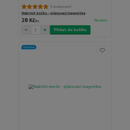
1 hodnocení
Nakrmit kočku - plánovací magnetka
28 Kč
Skladem
/
ks
Přidat do košíku
Novinka