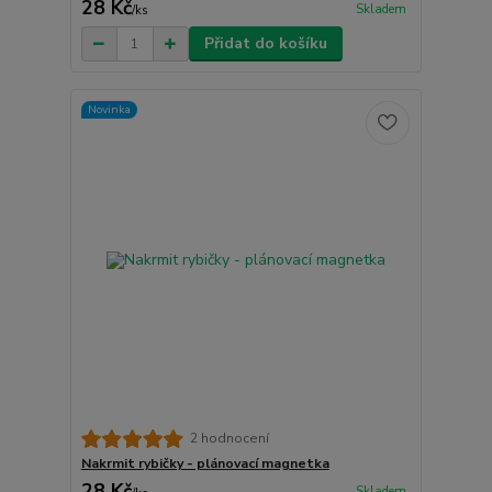
28 Kč
Skladem
/
ks
Přidat do košíku
Novinka
2 hodnocení
Nakrmit rybičky - plánovací magnetka
28 Kč
Skladem