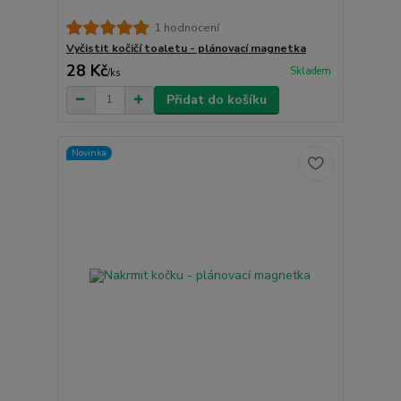
1 hodnocení
Vyčistit kočičí toaletu - plánovací magnetka
28 Kč
Skladem
/
ks
Přidat do košíku
Novinka