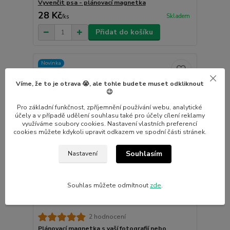
Vyvenčit psa - plánovací magnetka
28 Kč
Skladem
/
ks
Přidat do košíku
Novinka
Víme, že to je otrava 😭, ale tohle budete muset odkliknout
😉
Pro základní funkčnost, zpříjemnění používání webu, analytické
účely a v případě udělení souhlasu také pro účely cílení reklamy
využíváme soubory cookies. Nastavení vlastních preferencí
cookies můžete kdykoli upravit odkazem ve spodní části stránek.
Souhlasím
Nastavení
Souhlas můžete odmítnout
zde
.
2 hodnocení
Plánovací magnetka s vaší fotografií nebo