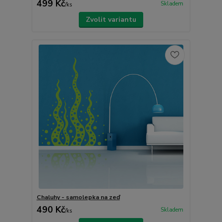
499 Kč
Skladem
/
ks
Zvolit variantu
Chaluhy - samolepka na zeď
490 Kč
Skladem
/
ks