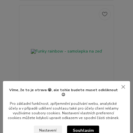
Víme, že to je otrava 😭, ale tohle budete muset odkliknout
😉
Funky rainbow - samolepka na zeď
Pro základní funkčnost, zpříjemnění používání webu, analytické
433 Kč
Skladem
/
ks
účely a v případě udělení souhlasu také pro účely cílení reklamy
využíváme soubory cookies. Nastavení vlastních preferencí
Zvolit variantu
cookies můžete kdykoli upravit odkazem ve spodní části stránek.
Souhlasím
Nastavení