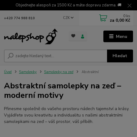
Objednejte alespoň za 1500 Kč a máte dopravu zdarma. 🚚
0
ks
CZK
+420 774 988 810
za
0,00 Kč
Menu
Hledat
Úvod
Samolepky
Samolepky na zeď
Abstraktní
Abstraktní samolepky na zeď –
moderní motivy
Přinesme společně do vašeho prostoru nádech tajemství a krásy.
Vyjádřete svou kreativitu a individualitu s našimi abstraktními
samolepkami na zeď – váš prostor, váš příběh.