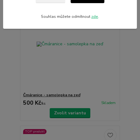
Souhlas můžete odmítnout
zde
.
Čmáranice - samolepka na zeď
500 Kč
Skladem
/
ks
Zvolit variantu
TOP produkt