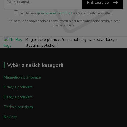
Přihlásit se
Souhlasím se
zpracováním osobních údajů
za účelem rozesílky newsletteru.
Přihlaste se do našeho odběru newsletteru a neuteče vám žádná novinka nebo
chystaná sleva.
Magnetické plánovače, samolepky na zeď a dárky s
vlastním potiskem
Výběr z našich kategorií
Magnetické plánovače
Hrnky s potiskem
Dárky s potiskem
Trička s potiskem
Novinky