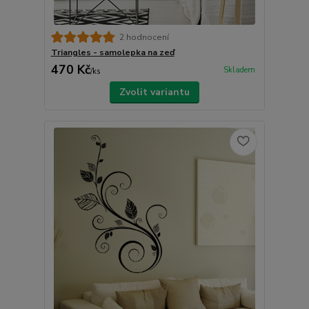
2 hodnocení
Triangles - samolepka na zeď
470 Kč
Skladem
/
ks
Zvolit variantu