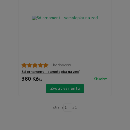
1 hodnocení
3d ornament - samolepka na zeď
360 Kč
Skladem
/
ks
Zvolit variantu
strana
z 1