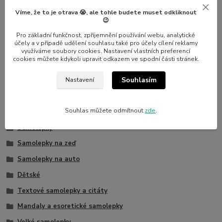
S naší aplikační stěrkou se stává aplikace samolepek hračkou.
Dejte vašim nápadům volný průběh a nechte svou kreativitu
Víme, že to je otrava 😭, ale tohle budete muset odkliknout
😉
rozkvést!
Pro základní funkčnost, zpříjemnění používání webu, analytické
účely a v případě udělení souhlasu také pro účely cílení reklamy
využíváme soubory cookies. Nastavení vlastních preferencí
Při objednávce nad 1000 Kč si můžete vybrat aplikační stěrku
cookies můžete kdykoli upravit odkazem ve spodní části stránek.
jako dárek zdarma v košíku.
Souhlasím
Nastavení
Zboží zařazeno v kategoriích
Souhlas můžete odmítnout
zde
.
Samolepky
Samolepky na zeď
Samolepky na auto
Dětské
Textové samolepky a citáty
Mandaly a esoretické samolepky