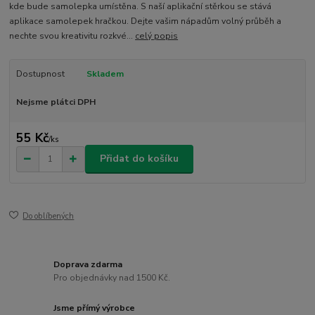
kde bude samolepka umístěna. S naší aplikační stěrkou se stává
aplikace samolepek hračkou. Dejte vašim nápadům volný průběh a
nechte svou kreativitu rozkvé...
celý popis
Dostupnost
Skladem
Nejsme plátci DPH
55 Kč
/
ks
Přidat do košíku
Do oblíbených
Doprava zdarma
Pro objednávky nad 1500 Kč.
Jsme přímý výrobce