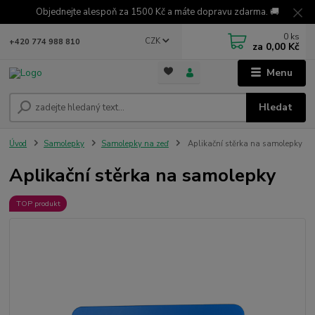
Objednejte alespoň za 1500 Kč a máte dopravu zdarma. 🚚
0
ks
CZK
+420 774 988 810
za
0,00 Kč
Menu
Hledat
Úvod
Samolepky
Samolepky na zeď
Aplikační stěrka na samolepky
Aplikační stěrka na samolepky
TOP produkt