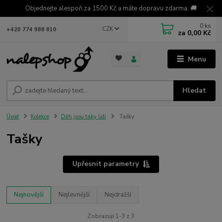
Objednejte alespoň za 1500 Kč a máte dopravu zdarma. 🚚
0
ks
CZK
+420 774 988 810
za
0,00 Kč
Menu
Hledat
Úvod
Kolekce
Děti jsou taky lidi
Tašky
Tašky
Upřesnit parametry
Nejnovější
Nejlevnější
Nejdražší
Zobrazuji 1-3 z 3