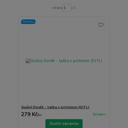
strana
z 1
Novinka
Slušný člověk - taška s potiskem (DJTL)
279 Kč
Skladem
/
ks
Zvolit variantu