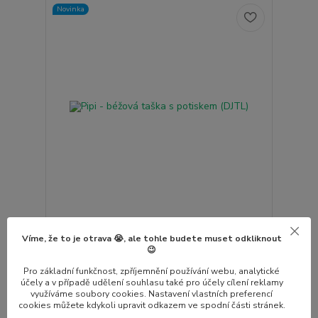
Novinka
Pipi - béžová taška s potiskem (DJTL)
279 Kč
Víme, že to je otrava 😭, ale tohle budete muset odkliknout
Skladem
/
ks
😉
Přidat do košíku
Pro základní funkčnost, zpříjemnění používání webu, analytické
účely a v případě udělení souhlasu také pro účely cílení reklamy
využíváme soubory cookies. Nastavení vlastních preferencí
cookies můžete kdykoli upravit odkazem ve spodní části stránek.
strana
z 1