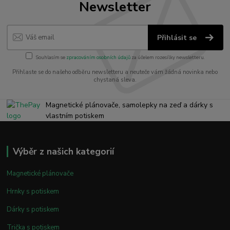
Newsletter
Přihlásit se
Souhlasím se
zpracováním osobních údajů
za účelem rozesílky newsletteru.
Přihlaste se do našeho odběru newsletteru a neuteče vám žádná novinka nebo
chystaná sleva.
Magnetické plánovače, samolepky na zeď a dárky s
vlastním potiskem
Výběr z našich kategorií
Magnetické plánovače
Hrnky s potiskem
Dárky s potiskem
Trička s potiskem