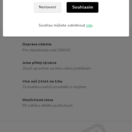
Souhlasím
Nastavení
Souhlas můžete odmítnout
zde
.
Doprava zdarma
Pro objednávky nad 1500 Kč.
Jsme přímý výrobce
Zboží upravíme na míru vašim potřebám.
Více než 14 let na trhu
Za kvalitou našich produktů si stojíme.
Množstevní slevy
Při odběru většího počtu kusů.