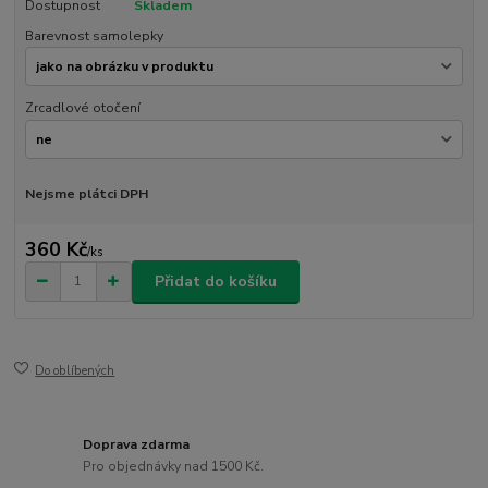
Dostupnost
Skladem
Barevnost samolepky
Zrcadlové otočení
Nejsme plátci DPH
360 Kč
/
ks
Přidat do košíku
Do oblíbených
Doprava zdarma
Pro objednávky nad 1500 Kč.