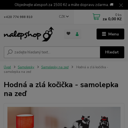
Objednejte alespoň za 1500 Kč a máte dopravu zdarma. 🚚
0
ks
CZK
+420 774 988 810
za
0,00 Kč
Menu
Hledat
Úvod
Samolepky
Samolepky na zeď
Hodná a zlá kočička -
samolepka na zeď
Hodná a zlá kočička - samolepka
na zeď