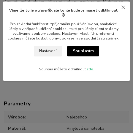
Amanda má Bobbyho stále ráda, ale neusmál se od té doby, co se
stal žokejem. Nyní jsou známí už jen jako hodná a zlá kočička.
Víme, že to je otrava 😭, ale tohle budete muset odkliknout
😉
Rozměry: Amanda 450x336 mm / Bobby 296x370 mm
Pro základní funkčnost, zpříjemnění používání webu, analytické
účely a v případě udělení souhlasu také pro účely cílení reklamy
využíváme soubory cookies. Nastavení vlastních preferencí
cookies můžete kdykoli upravit odkazem ve spodní části stránek.
Na požádání vám vyrobíme samolepku v jiném rozměru nebo
barevnosti
Souhlasím
Nastavení
Souhlas můžete odmítnout
zde
.
Parametry
Výrobce
Nalepshop
Materiál
Vinylová samolepka