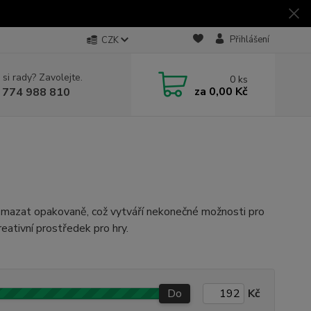
Přihlášení
CZK
 si rady? Zavolejte.
0
ks
za
0,00 Kč
 774 988 810
a mazat opakovaně, což vytváří nekonečné možnosti pro
reativní prostředek pro hry.
Do
Kč