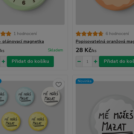
1 hodnocení
6 hodnocení
- plánovací magnetka
Popisovatelná oranžová ma
28 Kč
Skladem
/
ks
/
ks
Přidat do košíku
Přidat do ko
Novinka