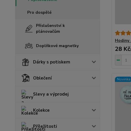
Pro dospělé
Příslušenství k
plánovačům
Hodiny 
Doplňkové magnetky
28 Kč
Dárky s potiskem
Oblečení
Novinka
Slevy a výprodej
Kolekce
Příležitosti