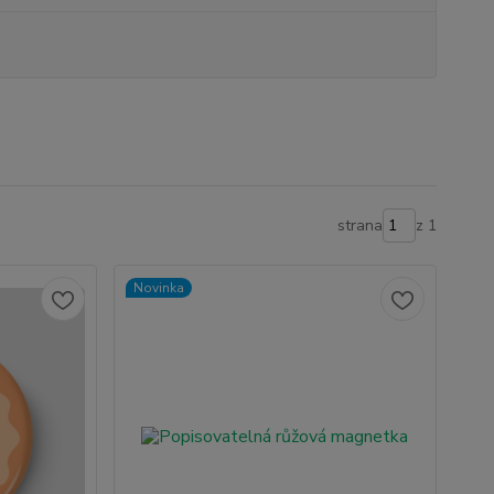
strana
z 1
Novinka