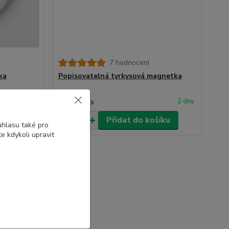
7 hodnocení
ka
Popisovatelná tyrkysová magnetka
28 Kč
2 dny
2 dny
/
ks
šíku
Přidat do košíku
uhlasu také pro
e kdykoli upravit