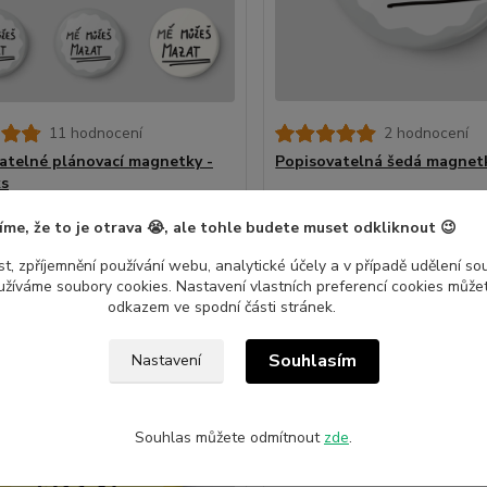
11 hodnocení
2 hodnocení
atelné plánovací magnetky -
Popisovatelná šedá magnet
ks
č
28 Kč
Skladem
/
ks
/
ks
íme, že to je otrava 😭, ale tohle budete muset odkliknout 😉
Přidat do košíku
Přidat do ko
t, zpříjemnění používání webu, analytické účely a v případě udělení so
yužíváme soubory cookies. Nastavení vlastních preferencí cookies můžet
odkazem ve spodní části stránek.
Novinka
Souhlasím
Nastavení
Souhlas můžete odmítnout
zde
.