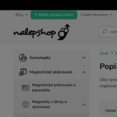
Blog
Návrh potisku online
Ostatní informace
Úvod
M
Samolepky
Popi
Magnetické plánovače
Díky spec
Magnetické plánovače a
organizac
kalendáře
Magnetky s úkoly a
aktivitami
Cena: