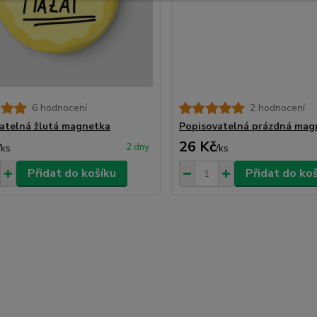
6 hodnocení
2 hodnocení
atelná žlutá magnetka
Popisovatelná prázdná mag
26 Kč
2 dny
/
ks
/
ks
Přidat do košíku
Přidat do ko