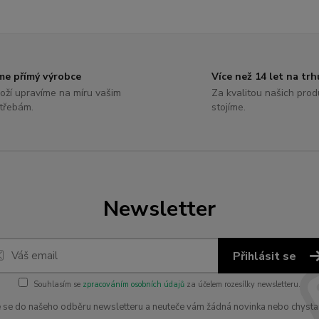
me přímý výrobce
Více než 14 let na trh
oží upravíme na míru vašim
Za kvalitou našich prod
třebám.
stojíme.
Newsletter
Přihlásit se
Souhlasím se
zpracováním osobních údajů
za účelem rozesílky newsletteru.
e se do našeho odběru newsletteru a neuteče vám žádná novinka nebo chysta