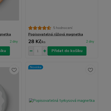
5 hodnocení
gnetka
Popisovatelná růžová magnetka
28 Kč
2 dny
2 dny
/
ks
šíku
Přidat do košíku
Novinka