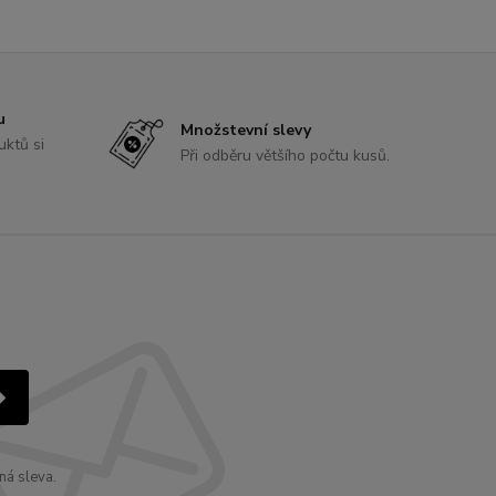
u
Množstevní slevy
uktů si
Při odběru většího počtu kusů.
ná sleva.