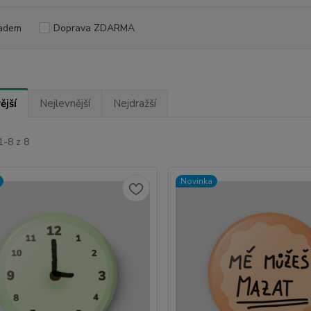
adem
Doprava ZDARMA
ější
Nejlevnější
Nejdražší
1-8 z 8
Novinka