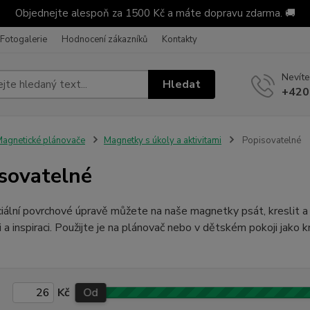
Objednejte alespoň za 1500 Kč a máte dopravu zdarma. 🚚
Fotogalerie
Hodnocení zákazníků
Kontakty
Nevíte
Hledat
+420
agnetické plánovače
Magnetky s úkoly a aktivitami
Popisovatelné
sovatelné
iální povrchové úpravě můžete na naše magnetky psát, kreslit 
i a inspiraci. Použijte je na plánovač nebo v dětském pokoji jako k
Kč
Od