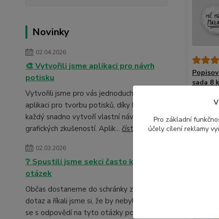
Novinky
02.04.2026
🎨 Vytvořili jsme aplikaci pro návrh
Popisov
potisku
sada 8 
Vytvořili jsme pro vás jednoduchou
192 K
V
aplikaci pro tvorbu potisků, díky které si
každý snadno vytvoří vlastní návrh – i bez
Pro základní funkčnos
grafických zkušeností. Aplik...
číst celé
účely cílení reklamy v
Novinka
02.03.2026
❔ Spustili jsme sekci často kladených
otázek
Občas dostaneme do schránky zajímavý
dotaz a říkali jsme si, že by nebylo špatné
se s odpovědí na tyto otázky podělit