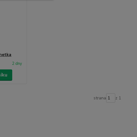
netka
2 dny
šíku
strana
z 1