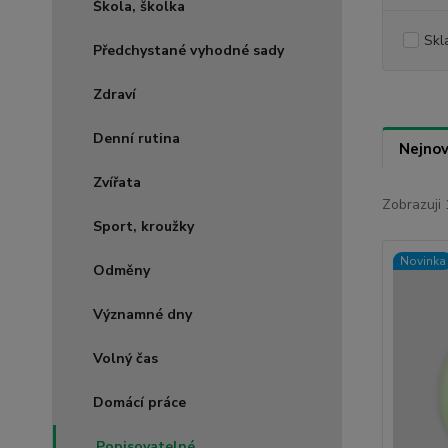
Škola, školka
Skl
Předchystané vyhodné sady
Zdraví
Denní rutina
Nejnov
Zvířata
Zobrazuji 
Sport, kroužky
Novinka
Odměny
Významné dny
Volný čas
Domácí práce
Popisovatelné