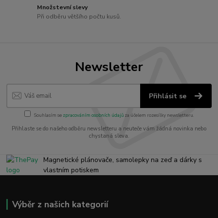
Množstevní slevy
Při odběru většího počtu kusů.
Newsletter
Přihlásit se
Souhlasím se
zpracováním osobních údajů
za účelem rozesílky newsletteru.
Přihlaste se do našeho odběru newsletteru a neuteče vám žádná novinka nebo
chystaná sleva.
Magnetické plánovače, samolepky na zeď a dárky s
vlastním potiskem
Výběr z našich kategorií