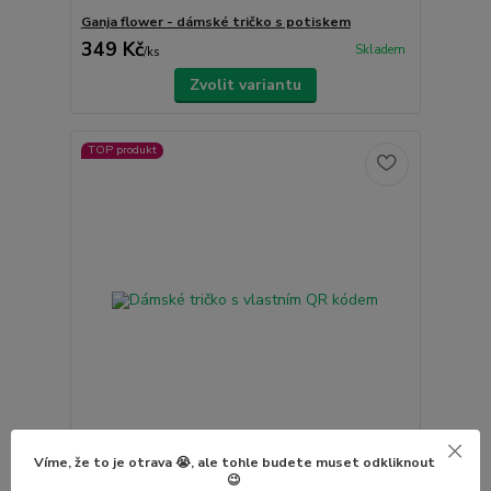
Ganja flower - dámské tričko s potiskem
349 Kč
Skladem
/
ks
Zvolit variantu
TOP produkt
Víme, že to je otrava 😭, ale tohle budete muset odkliknout
Dámské tričko s vlastním QR kódem
😉