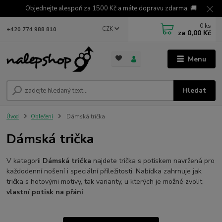
Objednejte alespoň za 1500 Kč a máte dopravu zdarma. 🚚
0
ks
CZK
+420 774 988 810
za
0,00 Kč
Menu
Hledat
Úvod
Oblečení
Dámská trička
Dámská trička
V kategorii
Dámská trička
najdete trička s potiskem navržená pro
každodenní nošení i speciální příležitosti. Nabídka zahrnuje jak
trička s hotovými motivy, tak varianty, u kterých je možné zvolit
vlastní potisk na přání
.