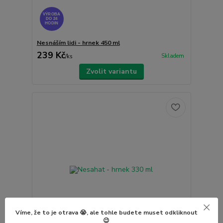
VÝROBA
DO 24
HODIN
Nesnáším lidi - hrnek 450 ml
239 Kč
Skladem
/
ks
Zvolit variantu
Víme, že to je otrava 😭, ale tohle budete muset odkliknout
😉
VÝROBA