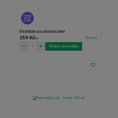
VÝROBA
DO 24
HODIN
Plecháček pro plechový huby
259 Kč
Skladem
/
ks
Přidat do košíku