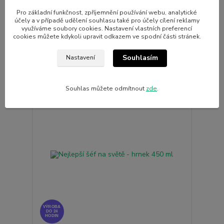
DO 24
HODIN
Pro základní funkčnost, zpříjemnění používání webu, analytické
účely a v případě udělení souhlasu také pro účely cílení reklamy
Nesahat - hrnek 330 ml
využíváme soubory cookies. Nastavení vlastních preferencí
cookies můžete kdykoli upravit odkazem ve spodní části stránek.
229 Kč
Skladem
/
ks
Přidat do košíku
Souhlasím
Nastavení
Souhlas můžete odmítnout
zde
.
VÝROBA
DO 24
HODIN