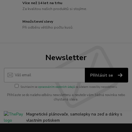
Více než 14 let na trhu
Za kvalitou našich produktů si stojíme.
Množstevní slevy
Při odběru většího počtu kusů.
Newsletter
Přihlásit se
Souhlasím se
zpracováním osobních údajů
za účelem rozesílky newsletteru.
Přihlaste se do našeho odběru newsletteru a neuteče vám žádná novinka nebo
chystaná sleva.
Magnetické plánovače, samolepky na zeď a dárky s
vlastním potiskem