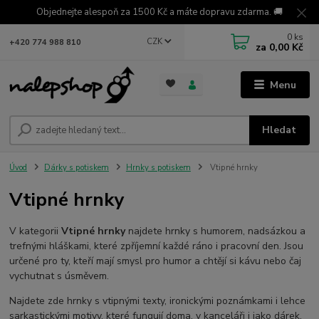
Objednejte alespoň za 1500 Kč a máte dopravu zdarma. 🚚
0
ks
CZK
+420 774 988 810
za
0,00 Kč
Menu
Hledat
Úvod
Dárky s potiskem
Hrnky s potiskem
Vtipné hrnky
Vtipné hrnky
V kategorii
Vtipné hrnky
najdete hrnky s humorem, nadsázkou a
trefnými hláškami, které zpříjemní každé ráno i pracovní den. Jsou
určené pro ty, kteří mají smysl pro humor a chtějí si kávu nebo čaj
vychutnat s úsměvem.
Najdete zde hrnky s vtipnými texty, ironickými poznámkami i lehce
sarkastickými motivy, které fungují doma, v kanceláři i jako dárek.