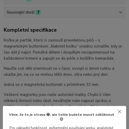
Související zboží
7
Kompletní specifikace
Kočka je parťák, který si zaslouží pravidelnou péči – s
magnetickým buttonkem „Nakrmit kočku“ snadno označíte, kdy je
čas dát jí najíst. Pomáhá dětem i dospělým nezapomenout na
každodenní krmení a zapojit se do péče o kočičího kamaráda
Naučte své děti orientovat se v čase, osvojit si denní rutinu a
ukažte jim, na co se mohou těšit dnes, zítra nebo jiný den.
Jedná se o magnetický buttonek s průměrem 32 mm.
Veškeré magnetky jsou naše autorské malby. Chybí-li Vám
některá činnost nebo úkol, neváhejte nám napsat zprávu a
uděláme další magnetky přesně podle potřeby. Třeba se budou
hodit i dalším zákazníkům :)
Víme, že to je otrava 😭, ale tohle budete muset odkliknout
😉
Pro magnetky využijte
jeden z našich plánovačů
Pro základní funkčnost, zpříjemnění používání webu, analytické