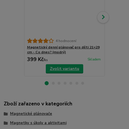
4 hodnocení
Magnetický denní plánovač pro děti 21×29
Magnetický 
cm - Co dnes? (modrý)
cm - Co dnes
399 Kč
399 Kč
Skladem
/
ks
/
ks
Zvolit variantu
Zboží zařazeno v kategoriích
Magnetické plánovače
Magnetky s úkoly a aktivitami