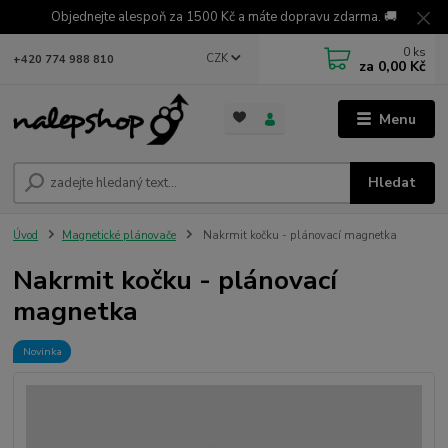
Objednejte alespoň za 1500 Kč a máte dopravu zdarma. 🚚
0
ks
CZK
+420 774 988 810
za
0,00 Kč
Menu
Hledat
Úvod
Magnetické plánovače
Nakrmit kočku - plánovací magnetka
Nakrmit kočku - plánovací
magnetka
Novinka