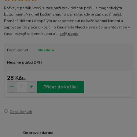
Kočka je parťák, který si zaslouží pravidelnou péči – s magnetickým
buttonkem „Nakrmit kočku“ snadno označíte, kdy je čas dát jí najíst.
Pomáhá dětem i dospělým nezapomenout na každodenní krmení a
zapojit se do péče o kočičího kamaráda Naučte své děti orientovat se v
čase, osvojit si denní rutinu a ...
celý popis
Dostupnost
Skladem
Nejsme plátci DPH
28 Kč
/
ks
Přidat do košíku
Do oblíbených
Doprava zdarma