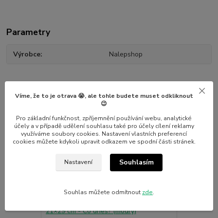
Parametry
Výrobce
Nalepshop
Víme, že to je otrava 😭, ale tohle budete muset odkliknout
😉
Související zboží
7
Pro základní funkčnost, zpříjemnění používání webu, analytické
účely a v případě udělení souhlasu také pro účely cílení reklamy
využíváme soubory cookies. Nastavení vlastních preferencí
Novinka
Novinka
cookies můžete kdykoli upravit odkazem ve spodní části stránek.
Souhlasím
Nastavení
Souhlas můžete odmítnout
zde
.