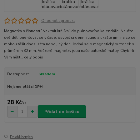
Ohodnotit produkt
Magnetka s činností "Nakrmit králíka" do plánovacího kalendáře. Naučte
své děti orientovat se v čase, osvojit si denní rutinu a ukažte jim, na co se
mohou těšit dnes, zítra nebo jiný den. Jedná se o magnetický buttonek s
průměrem 32 mm. Veškeré magnetky jsou naše autorské malby. Chybí-li
Vám někt...
celý popis
Dostupnost
Skladem
Nejsme plátci DPH
28 Kč
/
ks
Přidat do košíku
Do oblíbených