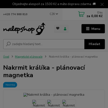
Objednejte alespoň za 1500 Kč a máte dopravu zdarma. 🚚
0
ks
CZK
+420 774 988 810
za
0,00 Kč
Menu
Hledat
Úvod
Magnetické plánovače
Nakrmit králíka - plánovací magnetka
Nakrmit králíka - plánovací
magnetka
Novinka