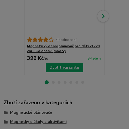
4 hodnocení
Magnetický denní plánovač pro děti 21×29
Magnetický 
cm - Co dnes? (modrý)
cm - Co dnes
399 Kč
399 Kč
Skladem
/
ks
/
ks
Zvolit variantu
Zboží zařazeno v kategoriích
Magnetické plánovače
Magnetky s úkoly a aktivitami