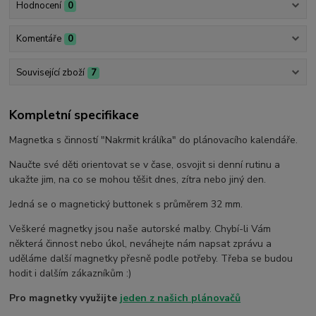
Hodnocení
0
Komentáře
0
Související zboží
7
Kompletní specifikace
Magnetka s činností "Nakrmit králíka" do plánovacího kalendáře.
Naučte své děti orientovat se v čase, osvojit si denní rutinu a
ukažte jim, na co se mohou těšit dnes, zítra nebo jiný den.
Jedná se o magnetický buttonek s průměrem 32 mm.
Veškeré magnetky jsou naše autorské malby. Chybí-li Vám
některá činnost nebo úkol, neváhejte nám napsat zprávu a
uděláme další magnetky přesně podle potřeby. Třeba se budou
hodit i dalším zákazníkům :)
Pro magnetky využijte
jeden z našich plánovačů