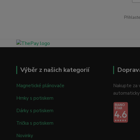
Přihlast
Výběr z našich kategorií
Doprav
Magnetické plánovače
Nakupte za v
automaticky
Hrnky s potiskem
Dárky s potiskem
Trička s potiskem
Novinky