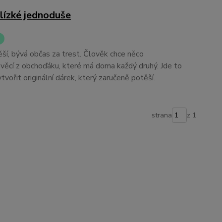
lízké jednoduše
ší, bývá občas za trest. Člověk chce něco
ch věcí z obchoďáku, které má doma každý druhý. Jde to
tvořit originální dárek, který zaručeně potěší.
strana
z 1