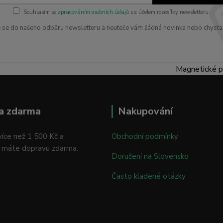
Souhlasím se
zpracováním osobních údajů
za účelem rozesílky newsletteru.
e se do našeho odběru newsletteru a neuteče vám žádná novinka nebo chysta
Magnetické p
a zdarma
Nakupování
íce než 1 500 Kč a
Obchodní podmínky
 máte dopravu zdarma.
Doručení na Slovensko
Často kladené otázky