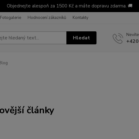
Objednejte alespoň za 1500 Kč a máte dopravu zdarma. 🚚
Fotogalerie
Hodnocení zákazníků
Kontakty
Nevíte
Hledat
+420
Blog
ovější články