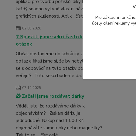
aplikaci pro tvorbu potisků, díky které si
V
každý snadno vytvoří vlastní návrh – i bez
grafických zkušeností. Aplik...
číst celé
Pro základní funkčnos
účely cílení reklamy v
02.03.2026
❔ Spustili jsme sekci často kladených
otázek
Občas dostaneme do schránky zajímavý
dotaz a říkali jsme si, že by nebylo špatné
se s odpovědí na tyto otázky podělit
veřejně. Tuto sekci budeme dál...
číst celé
07.12.2025
🎁 Začali jsme rozdávat dárky
Věděli jste, že rozdáváme dárky k
objednávkám? Získání dárku je
jednoduché. Nákup nad 1 000 Kč:
objednáváte samolepky nebo magnetky?
Tak to se ...
číst celé