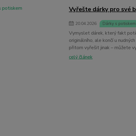
Vyřešte dárky pro své b
20
.
04
.
2026
Dárky s potiskem
Vymyslet dárek, který fakt potě
originálního, ale končí u nudný
přitom vyřešit jinak – můžete vy
celý článek