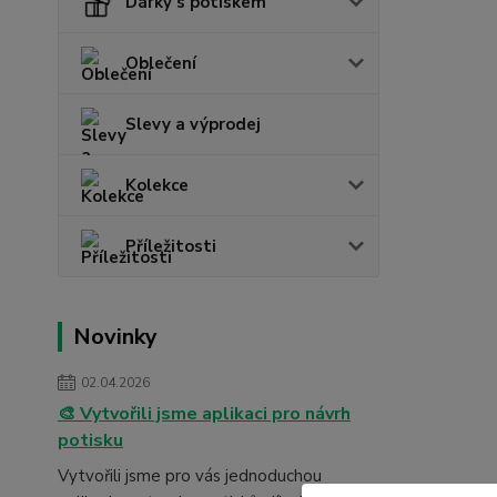
Dárky s potiskem
Oblečení
Slevy a výprodej
Kolekce
Příležitosti
Novinky
02.04.2026
🎨 Vytvořili jsme aplikaci pro návrh
potisku
Vytvořili jsme pro vás jednoduchou