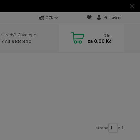
Přihlášení
CZK
 si rady? Zavolejte.
0
ks
za
0,00 Kč
 774 988 810
strana
z 1