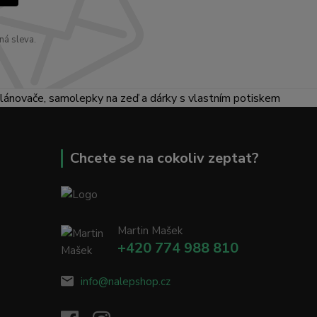
ná sleva.
lánovače, samolepky na zeď a dárky s vlastním potiskem
Chcete se na cokoliv zeptat?
Martin Mašek
+420 774 988 810
info@nalepshop.cz