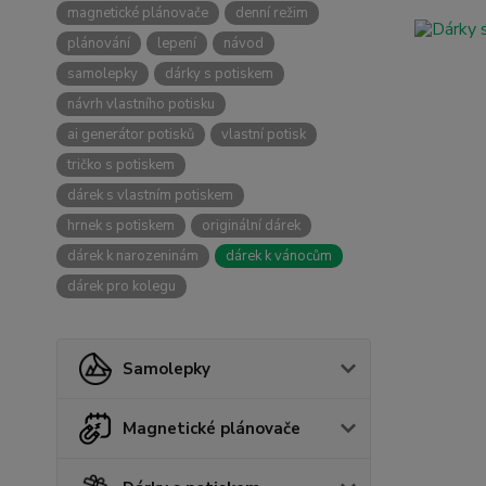
magnetické plánovače
denní režim
plánování
lepení
návod
samolepky
dárky s potiskem
návrh vlastního potisku
ai generátor potisků
vlastní potisk
tričko s potiskem
dárek s vlastním potiskem
hrnek s potiskem
originální dárek
dárek k narozeninám
dárek k vánocům
dárek pro kolegu
Samolepky
Magnetické plánovače