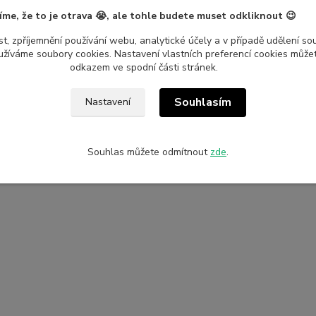
íme, že to je otrava 😭, ale tohle budete muset odkliknout 😉
t, zpříjemnění používání webu, analytické účely a v případě udělení so
yužíváme soubory cookies. Nastavení vlastních preferencí cookies můžet
odkazem ve spodní části stránek.
Souhlasím
Nastavení
Souhlas můžete odmítnout
zde
.