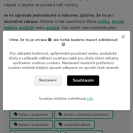
nápad, o zbytek se postará náš nástroj.
Je to opravdu jednoduché a nakonec zjistíte, že to je i
skutečná zábava.
Můžete si tak navrhnout třeba
tričko
,
hrnek
,
mikinu
,
polštář
nebo
puzzle
. Váš návrh nám odešlete přes
příslušné tlačítko a pak už jen v e-shopu naklikáte a objednáte
produkty, které si přejete potisknout. Vaši objednávku si pak
Víme, že to je otrava 😭, ale tohle budete muset odkliknout
😉
spojíme dle Vašeho jména s odeslanými návrhy.
Pro základní funkčnost, zpříjemnění používání webu, analytické
účely a v případě udělení souhlasu také pro účely cílení reklamy
využíváme soubory cookies. Nastavení vlastních preferencí
Líbil se článek? Sdílejte ho s přáteli
cookies můžete kdykoli upravit odkazem ve spodní části stránek.
Facebook
Twitter
Souhlasím
Nastavení
Souhlas můžete odmítnout
zde
.
Štítky
tričko s potiskem
dárek s vlastním potiskem
hrnek s potiskem
originální dárek