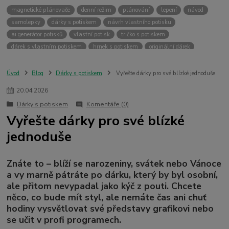
magnetické plánovače
denní režim
plánování
lepení
návod
samolepky
dárky s potiskem
návrh vlastního potisku
ai generátor potisků
vlastní potisk
tričko s potiskem
dárek s vlastním potiskem
hrnek s potiskem
originální dárek
dárek k narozeninám
dárek k vánocům
dárek pro kolegu
Úvod
Blog
Dárky s potiskem
Vyřešte dárky pro své blízké jednoduše
20
.
04
.
2026
Dárky s potiskem
Komentáře (0)
Vyřešte dárky pro své blízké
jednoduše
Znáte to – blíží se narozeniny, svátek nebo Vánoce
a vy marně pátráte po dárku, který by byl osobní,
ale přitom nevypadal jako kýč z pouti. Chcete
něco, co bude mít styl, ale nemáte čas ani chuť
hodiny vysvětlovat své představy grafikovi nebo
se učit v profi programech.