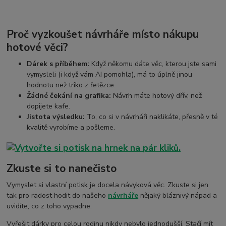
Proč vyzkoušet návrháře místo nákupu
hotové věci?
Dárek s příběhem:
Když někomu dáte věc, kterou jste sami
vymysleli (i když vám AI pomohla), má to úplně jinou
hodnotu než triko z řetězce.
Žádné čekání na grafika:
Návrh máte hotový dřív, než
dopijete kafe.
Jistota výsledku:
To, co si v návrháři naklikáte, přesně v té
kvalitě vyrobíme a pošleme.
Zkuste si to nanečisto
Vymyslet si vlastní potisk je docela návyková věc. Zkuste si jen
tak pro radost hodit do našeho
návrháře
nějaký bláznivý nápad a
uvidíte, co z toho vypadne.
Vyřešit dárky pro celou rodinu nikdy nebylo jednodušší. Stačí mít