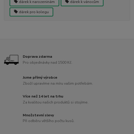
dárek k narozeninám
dárek k vánocům
dárek pro kolegu
Doprava zdarma
Pro objednávky nad 1500 Kč.
Jsme přímý výrobce
Zboží upravíme na míru vašim potřebám.
Více než 14 let na trhu
Za kvalitou našich produktů si stojíme.
Množstevní slevy
Při odběru většího počtu kusů.