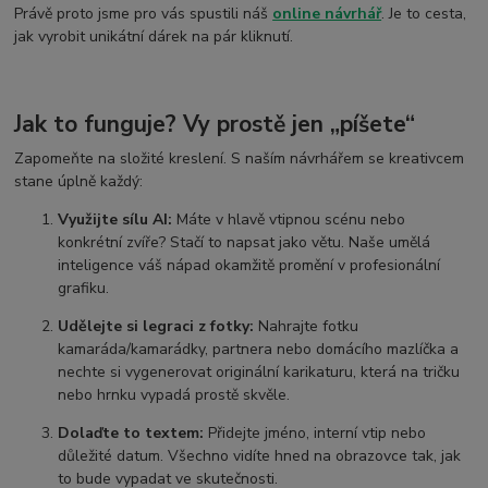
Právě proto jsme pro vás spustili náš
online návrhář
. Je to cesta,
jak vyrobit unikátní dárek na pár kliknutí.
Jak to funguje? Vy prostě jen „píšete“
Zapomeňte na složité kreslení. S naším návrhářem se kreativcem
stane úplně každý:
Využijte sílu AI:
Máte v hlavě vtipnou scénu nebo
konkrétní zvíře? Stačí to napsat jako větu. Naše umělá
inteligence váš nápad okamžitě promění v profesionální
grafiku.
Udělejte si legraci z fotky:
Nahrajte fotku
kamaráda/kamarádky, partnera nebo domácího mazlíčka a
nechte si vygenerovat originální karikaturu, která na tričku
nebo hrnku vypadá prostě skvěle.
Dolaďte to textem:
Přidejte jméno, interní vtip nebo
důležité datum. Všechno vidíte hned na obrazovce tak, jak
to bude vypadat ve skutečnosti.