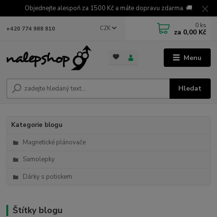
Objednejte alespoň za 1500 Kč a máte dopravu zdarma. 🚚
0
ks
CZK
+420 774 988 810
za
0,00 Kč
Menu
Hledat
Kategorie blogu
Magnetické plánovače
Samolepky
Dárky s potiskem
Štítky blogu