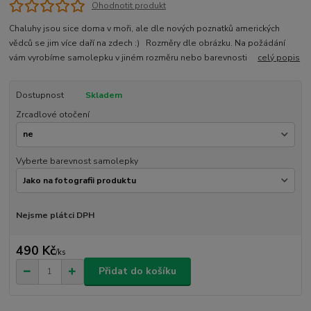
Ohodnotit produkt
Chaluhy jsou sice doma v moři, ale dle nových poznatků amerických
vědců se jim více daří na zdech :) Rozměry dle obrázku. Na požádání
vám vyrobíme samolepku v jiném rozměru nebo barevnosti
celý popis
Dostupnost
Skladem
Zrcadlové otočení
Vyberte barevnost samolepky
Nejsme plátci DPH
490 Kč
/
ks
Přidat do košíku