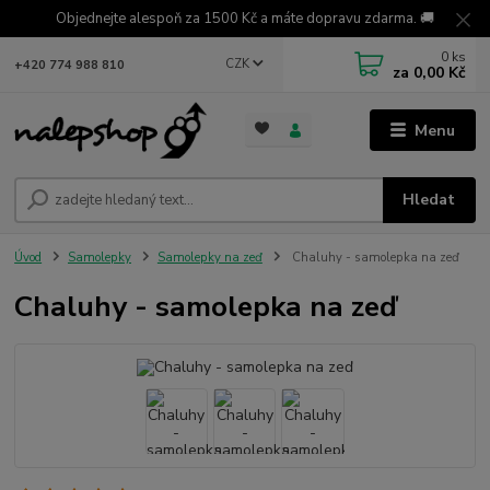
Objednejte alespoň za 1500 Kč a máte dopravu zdarma. 🚚
0
ks
CZK
+420 774 988 810
za
0,00 Kč
Menu
Hledat
Úvod
Samolepky
Samolepky na zeď
Chaluhy - samolepka na zeď
Chaluhy - samolepka na zeď