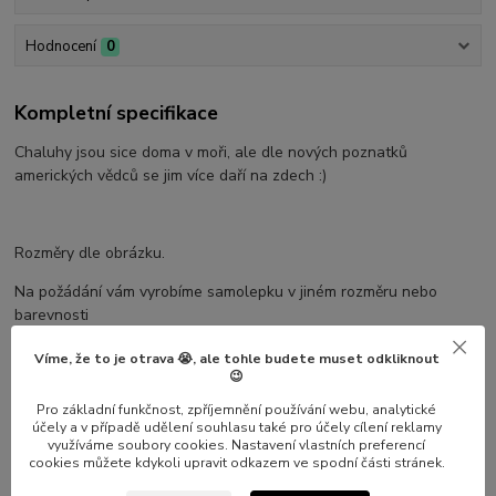
Hodnocení
0
Kompletní specifikace
Chaluhy jsou sice doma v moři, ale dle nových poznatků
amerických vědců se jim více daří na zdech :)
Rozměry dle obrázku.
Na požádání vám vyrobíme samolepku v jiném rozměru nebo
barevnosti
Víme, že to je otrava 😭, ale tohle budete muset odkliknout
😉
Pro základní funkčnost, zpříjemnění používání webu, analytické
účely a v případě udělení souhlasu také pro účely cílení reklamy
využíváme soubory cookies. Nastavení vlastních preferencí
cookies můžete kdykoli upravit odkazem ve spodní části stránek.
Parametry