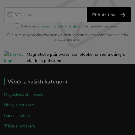
Přihlásit se
Souhlasím se
zpracováním osobních údajů
za účelem rozesílky newsletteru.
Přihlaste se do našeho odběru newsletteru a neuteče vám žádná novinka nebo
chystaná sleva.
Magnetické plánovače, samolepky na zeď a dárky s
vlastním potiskem
Výběr z našich kategorií
Magnetické plánovače
Hrnky s potiskem
Dárky s potiskem
Trička s potiskem