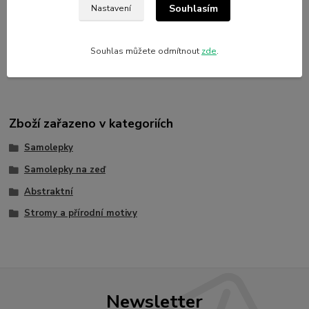
Souhlasím
Nastavení
Výrobce
Nalepshop
Souhlas můžete odmítnout
zde
.
Materiál
Vinylová samolepka
Zboží zařazeno v kategoriích
Samolepky
Samolepky na zeď
Abstraktní
Stromy a přírodní motivy
Newsletter