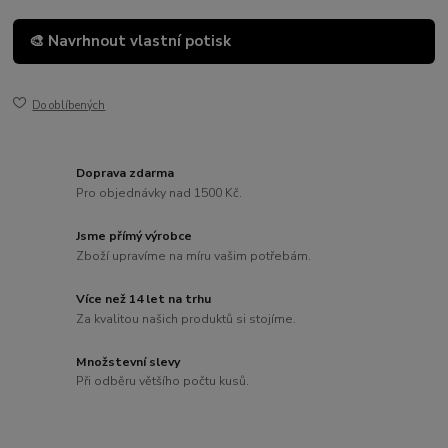
🎨 Navrhnout vlastní potisk
Do oblíbených
Doprava zdarma
Pro objednávky nad 1500 Kč.
Jsme přímý výrobce
Zboží upravíme na míru vašim potřebám.
Více než 14 let na trhu
Za kvalitou našich produktů si stojíme.
Množstevní slevy
Při odběru většího počtu kusů.