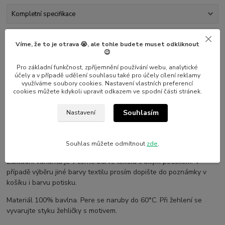
Kompletní specifikace
Parametry
Víme, že to je otrava 😭, ale tohle budete muset odkliknout
😉
Hodnocení
0
Pro základní funkčnost, zpříjemnění používání webu, analytické
účely a v případě udělení souhlasu také pro účely cílení reklamy
využíváme soubory cookies. Nastavení vlastních preferencí
Komentáře
0
cookies můžete kdykoli upravit odkazem ve spodní části stránek.
Souhlasím
Nastavení
Kompletní specifikace
Občas v životě matky přijde situace, kdy je potřeba se zklidnit,
přestat myslet na to, co se momentálně děje a ... však víte :)
Souhlas můžete odmítnout
zde
.
Základní varianta je v černé barvě textilu s bílým potiskem. V
případě výběru jiné barvy textilu prosím dopište do poznámky v
košíku i barvu potisku.
Materiál 100% bavlna. Pere se naruby do 60°C. Při žehlení se
vyvarujte styku žehličky s motivem.