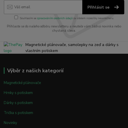
Přihlásit se
Souhlasím se
zpracováním osobních údajů
za účelem rozesílky newsletteru.
Přihlaste se do našeho odběru newsletteru a neuteče vám žádná novinka nebo
chystaná sleva.
Magnetické plánovače, samolepky na zeď a dárky s
vlastním potiskem
Výběr z našich kategorií
Magnetické plánovače
Hrnky s potiskem
Dárky s potiskem
Trička s potiskem
Novinky