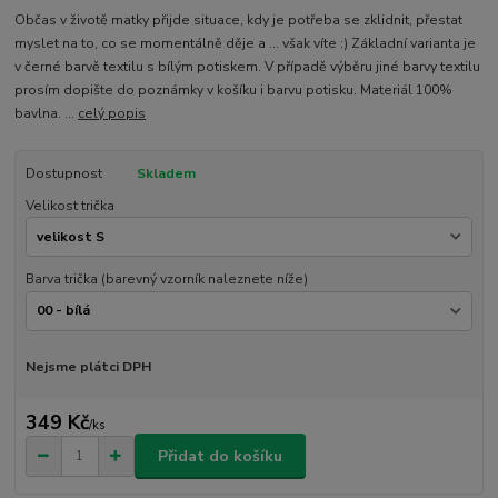
Občas v životě matky přijde situace, kdy je potřeba se zklidnit, přestat
myslet na to, co se momentálně děje a ... však víte :) Základní varianta je
v černé barvě textilu s bílým potiskem. V případě výběru jiné barvy textilu
prosím dopište do poznámky v košíku i barvu potisku. Materiál 100%
bavlna. ...
celý popis
Dostupnost
Skladem
Velikost trička
Barva trička (barevný vzorník naleznete níže)
Nejsme plátci DPH
349 Kč
/
ks
Přidat do košíku