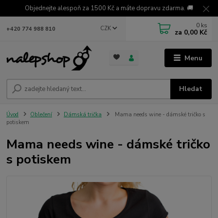
Objednejte alespoň za 1500 Kč a máte dopravu zdarma. 🚚
0
ks
CZK
+420 774 988 810
za
0,00 Kč
Menu
Hledat
Úvod
Oblečení
Dámská trička
Mama needs wine - dámské tričko s
potiskem
Mama needs wine - dámské tričko
s potiskem