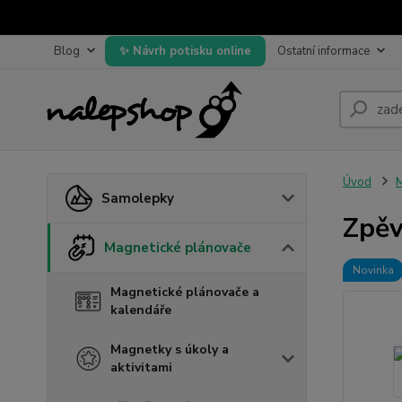
Blog
Návrh potisku online
Ostatní informace
Úvod
M
Samolepky
Zpěv
Magnetické plánovače
Novinka
Magnetické plánovače a
kalendáře
Magnetky s úkoly a
aktivitami