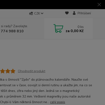
Přihlášení
CZK
 si rady? Zavolejte.
0
ks
za
0,00 Kč
 774 988 810
Ohodnotit produkt
ka s činností "Zpěv" do plánovacího kalendáře. Naučte své
ientovat se v čase, osvojit si denní rutinu a ukažte jim, na co se
těšit dnes, zítra nebo jiný den. Jedná se o magnetický
ek s průměrem 32 mm. Veškeré magnetky jsou naše autorské
 Chybí-li Vám některá činnost ne...
celý popis