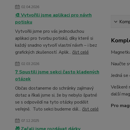
02.04.2026
🎨 Vytvořili jsme aplikaci pro návrh
Kompl
potisku
Vytvořili jsme pro vás jednoduchou
aplikaci pro tvorbu potisků, díky které si
Komple
každý snadno vytvoří vlastní návrh – i bez
Magnetka 
grafických zkušeností. Aplik...
číst celé
Naučte sv
02.03.2026
❔ Spustili jsme sekci často kladených
Jedná se
otázek
Veškeré m
Občas dostaneme do schránky zajímavý
další mag
dotaz a říkali jsme si, že by nebylo špatné
se s odpovědí na tyto otázky podělit
Pro mag
veřejně. Tuto sekci budeme dál...
číst celé
07.12.2025
🎁 Začali jsme rozdávat dárky