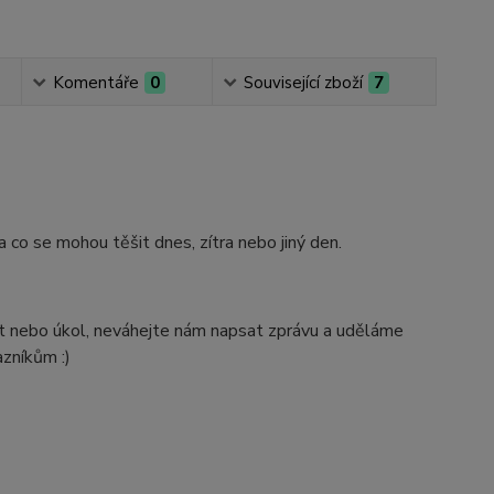
Komentáře
0
Související zboží
7
na co se mohou těšit dnes, zítra nebo jiný den.
t nebo úkol, neváhejte nám napsat zprávu a uděláme
zníkům :)