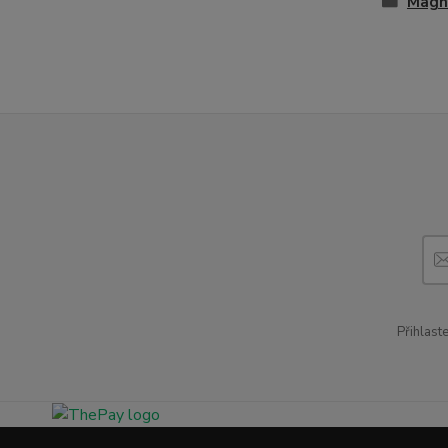
Magne
Přihlast