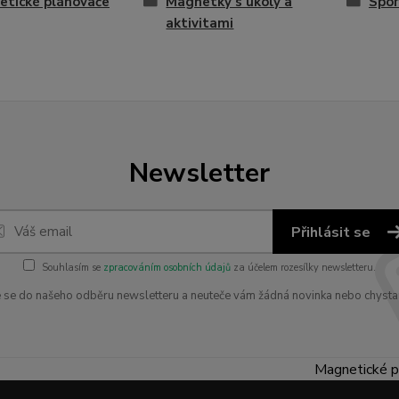
tické plánovače
Magnetky s úkoly a
Spor
aktivitami
Newsletter
Přihlásit se
Souhlasím se
zpracováním osobních údajů
za účelem rozesílky newsletteru.
e se do našeho odběru newsletteru a neuteče vám žádná novinka nebo chysta
Magnetické p