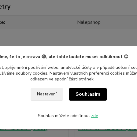
etry
ce
Nalepshop
íme, že to je otrava 😭, ale tohle budete muset odkliknout 😉
jící zboží
7
t, zpříjemnění používání webu, analytické účely a v případě udělení so
yužíváme soubory cookies. Nastavení vlastních preferencí cookies můžet
odkazem ve spodní části stránek.
Novinka
Souhlasím
Nastavení
Souhlas můžete odmítnout
zde
.