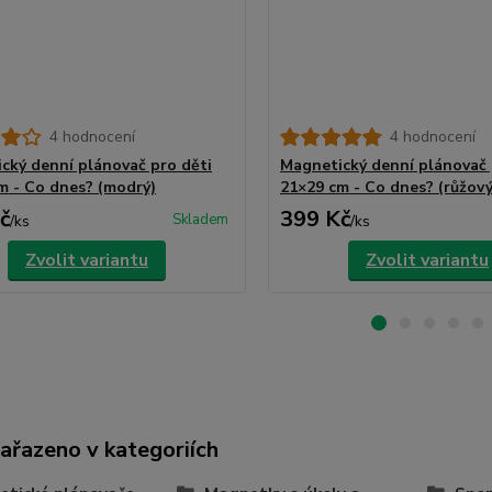
4 hodnocení
4 hodnocení
cký denní plánovač pro děti
Magnetický denní plánovač 
m - Co dnes? (modrý)
21×29 cm - Co dnes? (růžový
č
399 Kč
Skladem
/
ks
/
ks
Zvolit variantu
Zvolit variantu
zařazeno v kategoriích