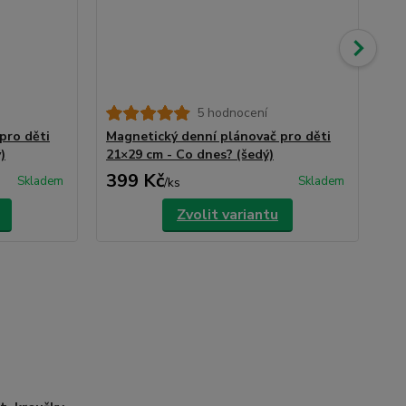
5 hodnocení
pro děti
Magnetický denní plánovač pro děti
Ma
)
21×29 cm - Co dnes? (šedý)
21
399 Kč
3
Skladem
Skladem
/
ks
Zvolit variantu