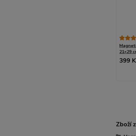
Magneti
21×29 c
399 K
Zboží 