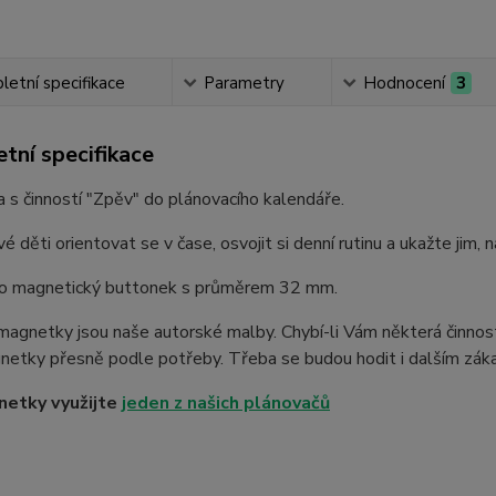
etní specifikace
Parametry
Hodnocení
3
tní specifikace
s činností "Zpěv" do plánovacího kalendáře.
é děti orientovat se v čase, osvojit si denní rutinu a ukažte jim, 
 o magnetický buttonek s průměrem 32 mm.
agnetky jsou naše autorské malby. Chybí-li Vám některá činnos
netky přesně podle potřeby. Třeba se budou hodit i dalším záka
netky využijte
jeden z našich plánovačů