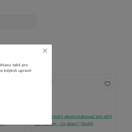
uhlasu také pro
e kdykoli upravit
Novinka
No