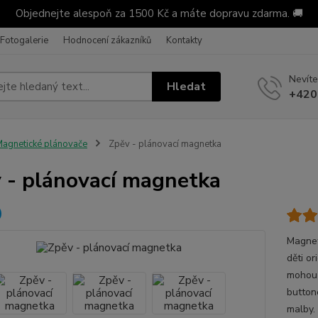
Objednejte alespoň za 1500 Kč a máte dopravu zdarma. 🚚
Fotogalerie
Hodnocení zákazníků
Kontakty
Nevíte
Hledat
+420
agnetické plánovače
Zpěv - plánovací magnetka
 - plánovací magnetka
Magnet
děti or
mohou 
button
malby.