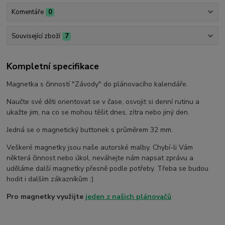
Komentáře
0
Související zboží
7
Kompletní specifikace
Magnetka s činností "Závody" do plánovacího kalendáře.
Naučte své děti orientovat se v čase, osvojit si denní rutinu a
ukažte jim, na co se mohou těšit dnes, zítra nebo jiný den.
Jedná se o magnetický buttonek s průměrem 32 mm.
Veškeré magnetky jsou naše autorské malby. Chybí-li Vám
některá činnost nebo úkol, neváhejte nám napsat zprávu a
uděláme další magnetky přesně podle potřeby. Třeba se budou
hodit i dalším zákazníkům :)
Pro magnetky využijte
jeden z našich plánovačů