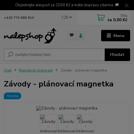
Objednejte alespoň za 1500 Kč a máte dopravu zdarma. 🚚
0
ks
CZK
+420 774 988 810
za
0,00 Kč
Menu
Hledat
Úvod
Magnetické plánovače
Závody - plánovací magnetka
Závody - plánovací magnetka
Novinka