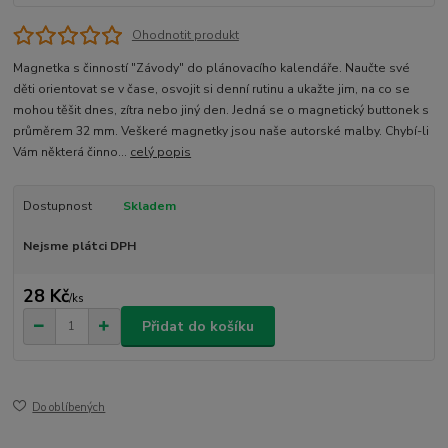
Ohodnotit produkt
Magnetka s činností "Závody" do plánovacího kalendáře. Naučte své
děti orientovat se v čase, osvojit si denní rutinu a ukažte jim, na co se
mohou těšit dnes, zítra nebo jiný den. Jedná se o magnetický buttonek s
průměrem 32 mm. Veškeré magnetky jsou naše autorské malby. Chybí-li
Vám některá činno...
celý popis
Dostupnost
Skladem
Nejsme plátci DPH
28 Kč
/
ks
Přidat do košíku
Do oblíbených