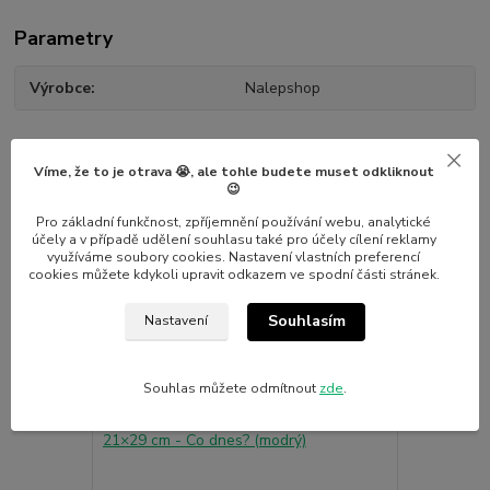
Parametry
Výrobce
Nalepshop
Víme, že to je otrava 😭, ale tohle budete muset odkliknout
😉
Pro základní funkčnost, zpříjemnění používání webu, analytické
Související zboží
7
účely a v případě udělení souhlasu také pro účely cílení reklamy
využíváme soubory cookies. Nastavení vlastních preferencí
cookies můžete kdykoli upravit odkazem ve spodní části stránek.
Novinka
Novinka
Souhlasím
Nastavení
Souhlas můžete odmítnout
zde
.