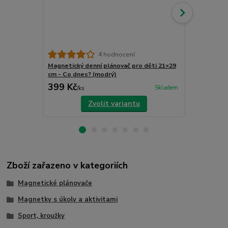
4 hodnocení
Magnetický denní plánovač pro děti 21×29
Magnetický 
cm - Co dnes? (modrý)
cm - Co dnes
399 Kč
399 Kč
Skladem
/
ks
/
ks
Zvolit variantu
Zboží zařazeno v kategoriích
Magnetické plánovače
Magnetky s úkoly a aktivitami
Sport, kroužky