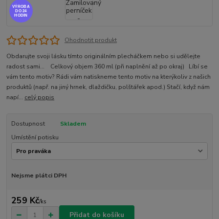
VÝROBA
DO 24
HODIN
Ohodnotit produkt
Obdarujte svoji lásku tímto originálním plecháčkem nebo si udělejte
radost sami... Celkový objem 360 ml (při naplnění až po okraj) Líbí se
vám tento motiv? Rádi vám natiskneme tento motiv na kterýkoliv z našich
produktů (např. na jiný hrnek, dlaždičku, polštářek apod.) Stačí, když nám
napí...
celý popis
Dostupnost
Skladem
Umístění potisku
Nejsme plátci DPH
259 Kč
/
ks
Přidat do košíku