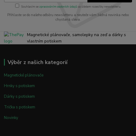
Souhlasím se
zpracováním osobních údajů
za účelem rozesílky newsletteru.
Přihlaste se do našeho odběru newsletteru a neuteče vám žádná novinka nebo
chystaná sleva.
Magnetické plánovače, samolepky na zeď a dárky s
vlastním potiskem
Výběr z našich kategorií
Magnetické plánovače
Hrnky s potiskem
Dárky s potiskem
Trička s potiskem
Novinky