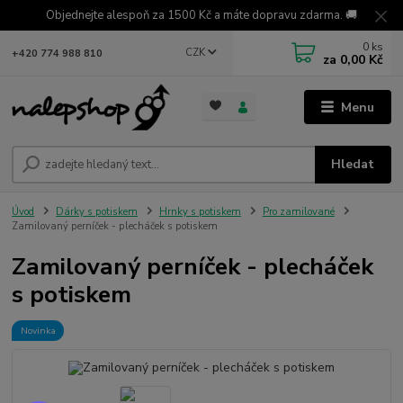
Objednejte alespoň za 1500 Kč a máte dopravu zdarma. 🚚
0
ks
CZK
+420 774 988 810
za
0,00 Kč
Menu
Hledat
Úvod
Dárky s potiskem
Hrnky s potiskem
Pro zamilované
Zamilovaný perníček - plecháček s potiskem
Zamilovaný perníček - plecháček
s potiskem
Novinka