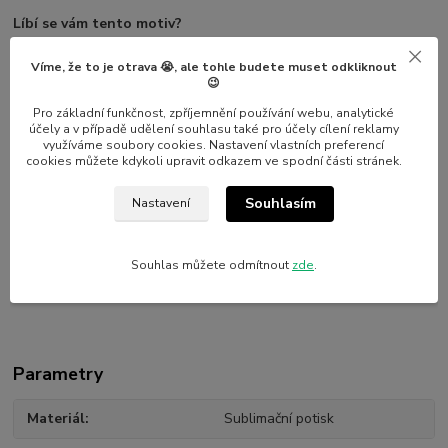
Líbí se vám tento motiv?
Rádi vám natiskneme tento motiv na kterýkoliv z našich produktů
Víme, že to je otrava 😭, ale tohle budete muset odkliknout
(např. na jiný hrnek, dlaždičku, polštářek apod.) Stačí, když nám
😉
napíšete
Pro základní funkčnost, zpříjemnění používání webu, analytické
účely a v případě udělení souhlasu také pro účely cílení reklamy
využíváme soubory cookies. Nastavení vlastních preferencí
cookies můžete kdykoli upravit odkazem ve spodní části stránek.
Standardně je plecháček natisknutý pro praváka. Pokud si budete
přát jiné umístění potisku, dopište prosím tuto informaci do
Souhlasím
Nastavení
poznámky v košíku.
Souhlas můžete odmítnout
zde
.
#srdce
#dárek
#valentýn
Parametry
Materiál
Sublimační potisk