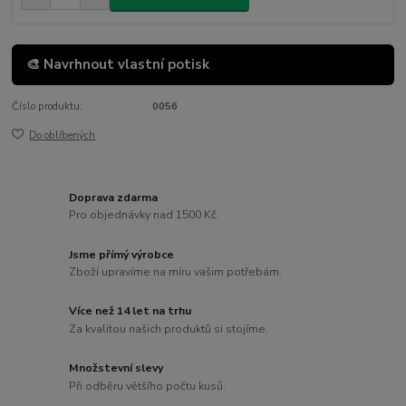
🎨 Navrhnout vlastní potisk
Číslo produktu:
0056
Do oblíbených
Doprava zdarma
Pro objednávky nad 1500 Kč.
Jsme přímý výrobce
Zboží upravíme na míru vašim potřebám.
Více než 14 let na trhu
Za kvalitou našich produktů si stojíme.
Množstevní slevy
Při odběru většího počtu kusů.