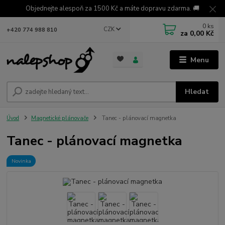
Objednejte alespoň za 1500 Kč a máte dopravu zdarma. 🚚
0
ks
CZK
+420 774 988 810
za
0,00 Kč
Menu
Hledat
Úvod
Magnetické plánovače
Tanec - plánovací magnetka
Tanec - plánovací magnetka
Novinka