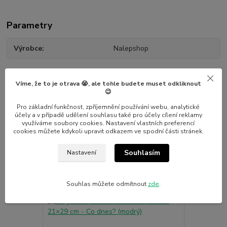
Parametry
Výrobce
Nalepshop
Víme, že to je otrava 😭, ale tohle budete muset odkliknout
😉
Pro základní funkčnost, zpříjemnění používání webu, analytické
Související zboží
7
účely a v případě udělení souhlasu také pro účely cílení reklamy
využíváme soubory cookies. Nastavení vlastních preferencí
cookies můžete kdykoli upravit odkazem ve spodní části stránek.
Novinka
Novinka
Souhlasím
Nastavení
Souhlas můžete odmítnout
zde
.