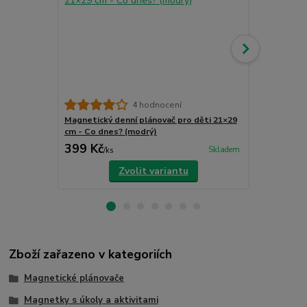
4 hodnocení
Magnetický denní plánovač pro děti 21×29
Magnetický 
cm - Co dnes? (modrý)
cm - Co dnes
399 Kč
399 Kč
Skladem
/
ks
/
ks
Zvolit variantu
Zboží zařazeno v kategoriích
Magnetické plánovače
Magnetky s úkoly a aktivitami