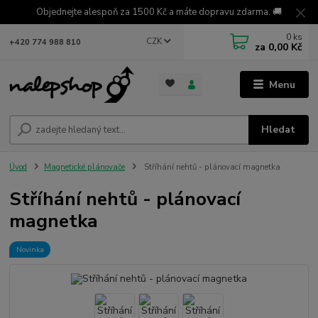
Objednejte alespoň za 1500 Kč a máte dopravu zdarma. 🚚
0
ks
CZK
+420 774 988 810
za
0,00 Kč
Menu
Hledat
Úvod
Magnetické plánovače
Stříhání nehtů - plánovací magnetka
Stříhání nehtů - plánovací
magnetka
Novinka