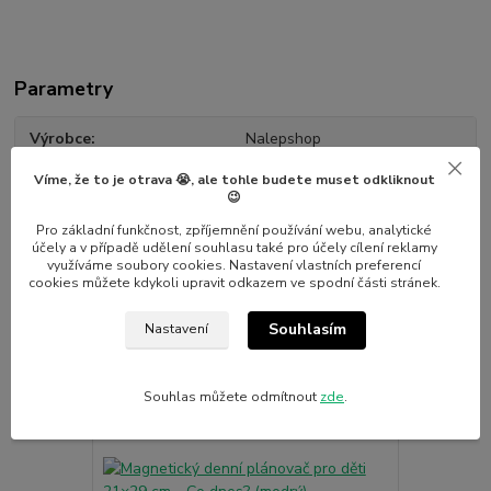
Parametry
Výrobce
Nalepshop
Víme, že to je otrava 😭, ale tohle budete muset odkliknout
😉
Pro základní funkčnost, zpříjemnění používání webu, analytické
účely a v případě udělení souhlasu také pro účely cílení reklamy
využíváme soubory cookies. Nastavení vlastních preferencí
Související zboží
7
cookies můžete kdykoli upravit odkazem ve spodní části stránek.
Souhlasím
Nastavení
Novinka
Novinka
Souhlas můžete odmítnout
zde
.