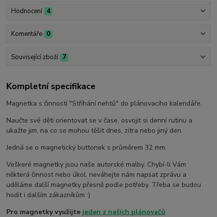
Hodnocení
4
Komentáře
0
Související zboží
7
Kompletní specifikace
Magnetka s činností "Stříhání nehtů" do plánovacího kalendáře.
Naučte své děti orientovat se v čase, osvojit si denní rutinu a
ukažte jim, na co se mohou těšit dnes, zítra nebo jiný den.
Jedná se o magnetický buttonek s průměrem 32 mm.
Veškeré magnetky jsou naše autorské malby. Chybí-li Vám
některá činnost nebo úkol, neváhejte nám napsat zprávu a
uděláme další magnetky přesně podle potřeby. Třeba se budou
hodit i dalším zákazníkům :)
Pro magnetky využijte
jeden z našich plánovačů