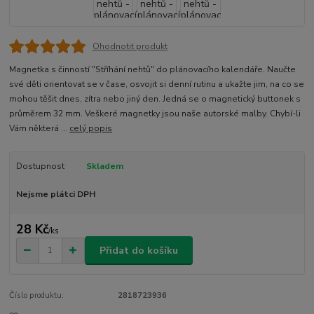
Ohodnotit produkt
Magnetka s činností "Stříhání nehtů" do plánovacího kalendáře. Naučte
své děti orientovat se v čase, osvojit si denní rutinu a ukažte jim, na co se
mohou těšit dnes, zítra nebo jiný den. Jedná se o magnetický buttonek s
průměrem 32 mm. Veškeré magnetky jsou naše autorské malby. Chybí-li
Vám některá ...
celý popis
Dostupnost
Skladem
Nejsme plátci DPH
28 Kč
/
ks
Přidat do košíku
Číslo produktu:
2818723936