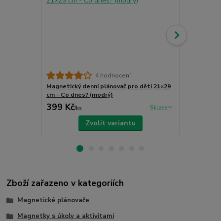
4 hodnocení
Magnetický denní plánovač pro děti 21×29
Magnetický 
cm - Co dnes? (modrý)
cm - Co dnes
399 Kč
399 Kč
Skladem
/
ks
/
ks
Zvolit variantu
Zboží zařazeno v kategoriích
Magnetické plánovače
Magnetky s úkoly a aktivitami