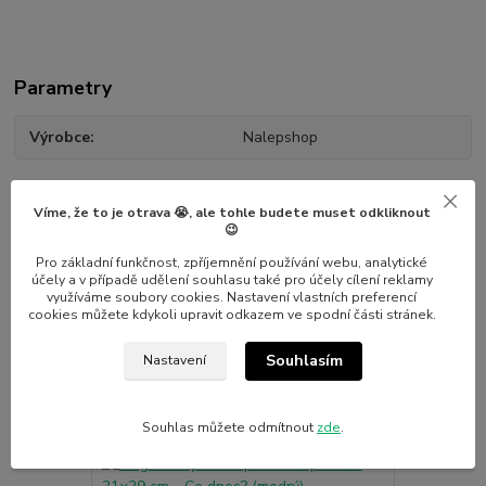
Parametry
Výrobce
Nalepshop
Víme, že to je otrava 😭, ale tohle budete muset odkliknout
😉
Pro základní funkčnost, zpříjemnění používání webu, analytické
Související zboží
7
účely a v případě udělení souhlasu také pro účely cílení reklamy
využíváme soubory cookies. Nastavení vlastních preferencí
cookies můžete kdykoli upravit odkazem ve spodní části stránek.
Novinka
Novinka
Souhlasím
Nastavení
Souhlas můžete odmítnout
zde
.