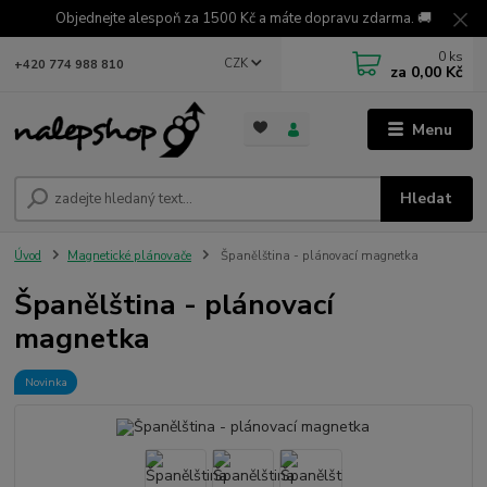
Objednejte alespoň za 1500 Kč a máte dopravu zdarma. 🚚
0
ks
CZK
+420 774 988 810
za
0,00 Kč
Menu
Hledat
Úvod
Magnetické plánovače
Španělština - plánovací magnetka
Španělština - plánovací
magnetka
Novinka