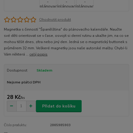
Ohodnotit produkt
Magnetka s činností "Španělština" do plánovacího kalendáře. Naučte
své děti orientovat se v čase, osvojit si denní rutinu a ukažte jim, na co se
mohou těšit dnes, zítra nebo jiný den. Jedná se o magnetický buttonek s
průměrem 32 mm. Veškeré magnetky jsou naše autorské malby. Chybí-li
Vám některá ...
celý popis
Dostupnost
Skladem
Nejsme plátci DPH
28 Kč
/
ks
Přidat do košíku
Číslo produktu:
2865985903