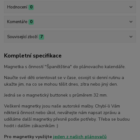
Hodnocení
0
Komentáře
0
Související zboží
7
Kompletní specifikace
Magnetka s činností "Španělština" do plánovacího kalendáře.
Naučte své děti orientovat se v čase, osvojit si denní rutinu a
ukažte jim, na co se mohou těšit dnes, zítra nebo jiný den.
Jedná se o magnetický buttonek s průměrem 32 mm.
Veškeré magnetky jsou naše autorské malby. Chybí-li Vám
některá činnost nebo úkol, neváhejte nám napsat zprávu a
uděláme další magnetky přesně podle potřeby. Třeba se budou
hodit i dalším zákazníkům :)
Pro magnetky využijte
jeden z našich plánovačů