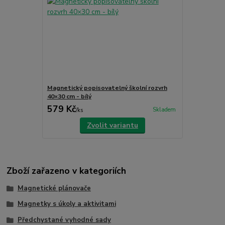
Magnetický popisovatelný školní rozvrh
40×30 cm - bílý
579 Kč
Skladem
/
ks
Zvolit variantu
Zboží zařazeno v kategoriích
Magnetické plánovače
Magnetky s úkoly a aktivitami
Předchystané vyhodné sady