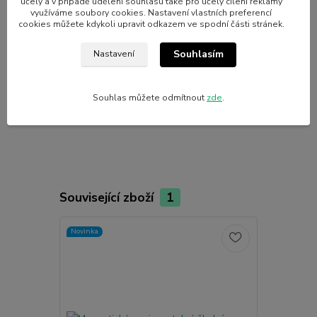
účely a v případě udělení souhlasu také pro účely cílení reklamy
vytvořený - rádi ho domalujeme.
využíváme soubory cookies. Nastavení vlastních preferencí
cookies můžete kdykoli upravit odkazem ve spodní části stránek.
Souhlasím
Nastavení
Parametry
Souhlas můžete odmítnout
zde
.
Výrobce
Nalepshop
Související zboží
1
Novinka