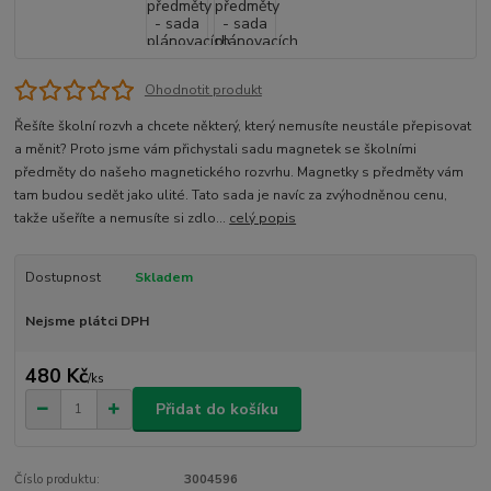
Ohodnotit produkt
Řešíte školní rozvh a chcete některý, který nemusíte neustále přepisovat
a měnit? Proto jsme vám přichystali sadu magnetek se školními
předměty do našeho magnetického rozvrhu. Magnetky s předměty vám
tam budou sedět jako ulité. Tato sada je navíc za zvýhodněnou cenu,
takže ušeříte a nemusíte si zdlo...
celý popis
Dostupnost
Skladem
Nejsme plátci DPH
480 Kč
/
ks
Přidat do košíku
Číslo produktu:
3004596