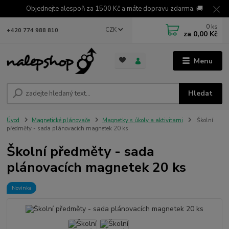
Objednejte alespoň za 1500 Kč a máte dopravu zdarma. 🚚
0
ks
CZK
+420 774 988 810
za
0,00 Kč
Menu
Hledat
Úvod
Magnetické plánovače
Magnetky s úkoly a aktivitami
Školní
předměty - sada plánovacích magnetek 20 ks
Školní předměty - sada
plánovacích magnetek 20 ks
Novinka