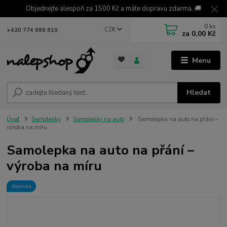
Objednejte alespoň za 1500 Kč a máte dopravu zdarma. 🚚
0
ks
CZK
+420 774 988 810
za
0,00 Kč
Menu
Hledat
Úvod
Samolepky
Samolepky na auto
Samolepka na auto na přání –
výroba na míru
Samolepka na auto na přání –
výroba na míru
Novinka