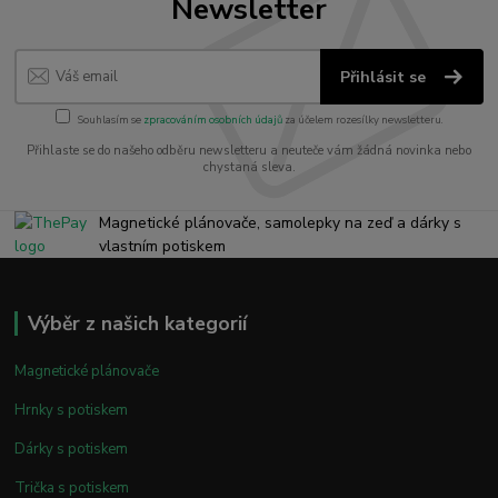
Newsletter
Přihlásit se
Souhlasím se
zpracováním osobních údajů
za účelem rozesílky newsletteru.
Přihlaste se do našeho odběru newsletteru a neuteče vám žádná novinka nebo
chystaná sleva.
Magnetické plánovače, samolepky na zeď a dárky s
vlastním potiskem
Výběr z našich kategorií
Magnetické plánovače
Hrnky s potiskem
Dárky s potiskem
Trička s potiskem