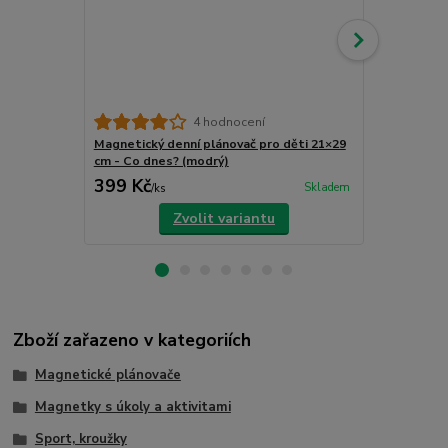
4 hodnocení
Magnetický denní plánovač pro děti 21×29
Magnetický 
cm - Co dnes? (modrý)
cm - Co dnes
399 Kč
399 Kč
Skladem
/
ks
/
ks
Zvolit variantu
Zboží zařazeno v kategoriích
Magnetické plánovače
Magnetky s úkoly a aktivitami
Sport, kroužky