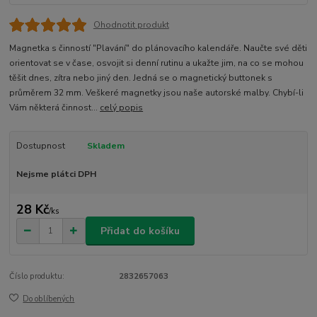
Ohodnotit produkt
Magnetka s činností "Plavání" do plánovacího kalendáře. Naučte své děti
orientovat se v čase, osvojit si denní rutinu a ukažte jim, na co se mohou
těšit dnes, zítra nebo jiný den. Jedná se o magnetický buttonek s
průměrem 32 mm. Veškeré magnetky jsou naše autorské malby. Chybí-li
Vám některá činnost...
celý popis
Dostupnost
Skladem
Nejsme plátci DPH
28 Kč
/
ks
Přidat do košíku
Číslo produktu:
2832657063
Do oblíbených