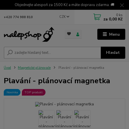
Objednejte alespoň za 1500 Kč a máte dopravu zdarma. 🚚
0
ks
CZK
+420 774 988 810
za
0,00 Kč
Menu
Hledat
Úvod
Magnetické plánovače
Plavání - plánovací magnetka
Plavání - plánovací magnetka
Novinka
TOP produkt