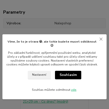
Parametry
Výrobce
Nalepshop
Víme, že to je otrava 😭, ale tohle budete muset odkliknout
😉
Pro základní funkčnost, zpříjemnění používání webu, analytické
Související zboží
7
účely a v případě udělení souhlasu také pro účely cílení reklamy
využíváme soubory cookies. Nastavení vlastních preferencí
cookies můžete kdykoli upravit odkazem ve spodní části stránek.
Novinka
Novinka
Souhlasím
Nastavení
Souhlas můžete odmítnout
zde
.