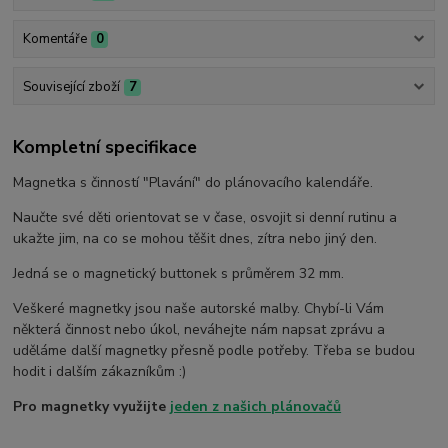
Komentáře
0
Související zboží
7
Kompletní specifikace
Magnetka s činností "Plavání" do plánovacího kalendáře.
Naučte své děti orientovat se v čase, osvojit si denní rutinu a
ukažte jim, na co se mohou těšit dnes, zítra nebo jiný den.
Jedná se o magnetický buttonek s průměrem 32 mm.
Veškeré magnetky jsou naše autorské malby. Chybí-li Vám
některá činnost nebo úkol, neváhejte nám napsat zprávu a
uděláme další magnetky přesně podle potřeby. Třeba se budou
hodit i dalším zákazníkům :)
Pro magnetky využijte
jeden z našich plánovačů