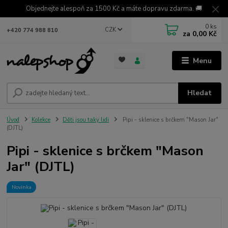
Objednejte alespoň za 1500 Kč a máte dopravu zdarma. 🚚
0
ks
CZK
+420 774 988 810
za
0,00 Kč
Menu
Hledat
Úvod
Kolekce
Děti jsou taky lidi
Pipi - sklenice s brčkem "Mason Jar"
(DJTL)
Pipi - sklenice s brčkem "Mason
Jar" (DJTL)
Novinka