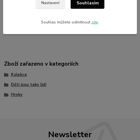
Souhlasím
Nastavení
Parametry
Souhlas můžete odmítnout
zde
.
Materiál
Sublimační potisk
Zboží zařazeno v kategoriích
Kolekce
Děti jsou taky lidi
Hrnky
Newsletter