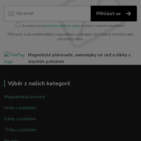
Přihlásit se
Souhlasím se
zpracováním osobních údajů
za účelem rozesílky newsletteru.
Přihlaste se do našeho odběru newsletteru a neuteče vám žádná novinka nebo
chystaná sleva.
Magnetické plánovače, samolepky na zeď a dárky s
vlastním potiskem
Výběr z našich kategorií
Magnetické plánovače
Hrnky s potiskem
Dárky s potiskem
Trička s potiskem
Novinky