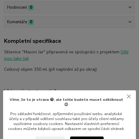
Hodnocení
0
Komentáře
0
Kompletní specifikace
Sklenice "Mason Jar" připravená ve spolupráci s projektem
Děti
jsou taky lidi
.
Celkový objem 350 ml (při naplnění až po okraj)
Líbí se vám tento motiv?
Víme, že to je otrava 😭, ale tohle budete muset odkliknout
Rádi vám natiskneme tento motiv na kterýkoliv z našich produktů
😉
(např. na jiný hrnek, dlaždičku, polštářek apod.) Stačí, když nám
Pro základní funkčnost, zpříjemnění používání webu, analytické
napíšete
účely a v případě udělení souhlasu také pro účely cílení reklamy
využíváme soubory cookies. Nastavení vlastních preferencí
cookies můžete kdykoli upravit odkazem ve spodní části stránek.