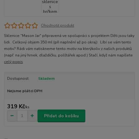
Ohodnotit produkt
Sklenice "Mason Jar" připravená ve spolupráci s projektem Děti jsou taky
lidi. Celkový objem 350 ml (při naplnění až po okraj) Líbí se vám tento
motiv? Rádi vám natiskneme tento motiv na kterýkoliv z našich produktů
(např. na jiný hrnek, dlaždičku, polštářek apod.) Stačí, když nám napíšete
celý popis
Dostupnost
Skladem
Nejsme plátci DPH
319 Kč
/
ks
Přidat do košíku