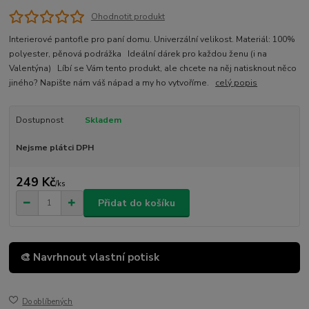
Ohodnotit produkt
Interierové pantofle pro paní domu. Univerzální velikost. Materiál: 100%
polyester, pěnová podrážka Ideální dárek pro každou ženu (i na
Valentýna) Líbí se Vám tento produkt, ale chcete na něj natisknout něco
jiného? Napište nám váš nápad a my ho vytvoříme.
celý popis
Dostupnost
Skladem
Nejsme plátci DPH
249 Kč
/
ks
Přidat do košíku
🎨 Navrhnout vlastní potisk
Do oblíbených