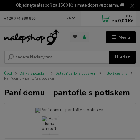
Objednejte alespoň za 1500 Kč a máte dopravu zdarma. 🚚
0
ks
CZK
+420 774 988 810
za
0,00 Kč
Menu
Hledat
Úvod
Dárky s potiskem
Ostatní dárky s potiskem
Hotové designy
Paní domu - pantofle s potiskem
Paní domu - pantofle s potiskem