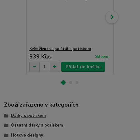
Květ života - polštář s potiskem
Ctrl + Alt 
339 Kč
999 Kč
Skladem
/
ks
/
ks
Přidat do košíku
Zboží zařazeno v kategoriích
Dárky s potiskem
Ostatní dárky s potiskem
Hotové designy