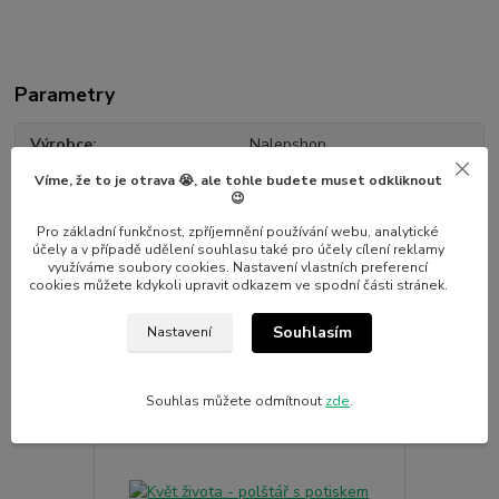
Parametry
Výrobce
Nalepshop
Víme, že to je otrava 😭, ale tohle budete muset odkliknout
😉
Pro základní funkčnost, zpříjemnění používání webu, analytické
účely a v případě udělení souhlasu také pro účely cílení reklamy
využíváme soubory cookies. Nastavení vlastních preferencí
Související zboží
3
cookies můžete kdykoli upravit odkazem ve spodní části stránek.
Souhlasím
Nastavení
Novinka
Novinka
Souhlas můžete odmítnout
zde
.