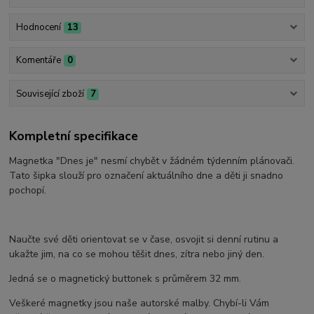
Hodnocení
13
Komentáře
0
Související zboží
7
Kompletní specifikace
Magnetka "Dnes je" nesmí chybět v žádném týdenním plánovači.
Tato šipka slouží pro označení aktuálního dne a děti ji snadno
pochopí.
Naučte své děti orientovat se v čase, osvojit si denní rutinu a
ukažte jim, na co se mohou těšit dnes, zítra nebo jiný den.
Jedná se o magnetický buttonek s průměrem 32 mm.
Veškeré magnetky jsou naše autorské malby. Chybí-li Vám