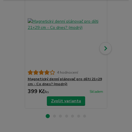
4 hodnocení
Magnetický denní plánovač pro děti 21×29
Magnetický 
cm - Co dnes? (modrý)
cm - Co dnes
399 Kč
399 Kč
Skladem
/
ks
/
ks
Zvolit variantu