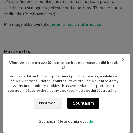
některá činnost nebo úkol, neváhejte nám napsat zprávu a
uděláme další magnetky přesně podle potřeby. Třeba se budou
hodit i dalším zákazníkům :)
Pro magnetky využijte
jeden z našich plánovačů
Parametry
Víme, že to je otrava 😭, ale tohle budete muset odkliknout
Výrobce
Nalepshop
😉
Pro základní funkčnost, zpříjemnění používání webu, analytické
účely a v případě udělení souhlasu také pro účely cílení reklamy
využíváme soubory cookies. Nastavení vlastních preferencí
cookies můžete kdykoli upravit odkazem ve spodní části stránek.
Související zboží
7
Souhlasím
Nastavení
Novinka
Novinka
Souhlas můžete odmítnout
zde
.