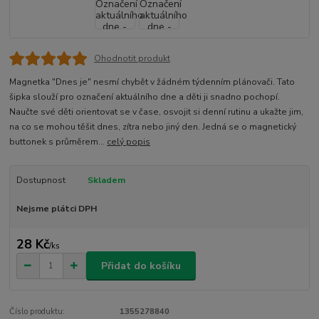
Ohodnotit produkt
Magnetka "Dnes je" nesmí chybět v žádném týdenním plánovači. Tato
šipka slouží pro označení aktuálního dne a děti ji snadno pochopí.
Naučte své děti orientovat se v čase, osvojit si denní rutinu a ukažte jim,
na co se mohou těšit dnes, zítra nebo jiný den. Jedná se o magnetický
buttonek s průměrem...
celý popis
Dostupnost
Skladem
Nejsme plátci DPH
28 Kč
/
ks
Přidat do košíku
Číslo produktu:
1355278840