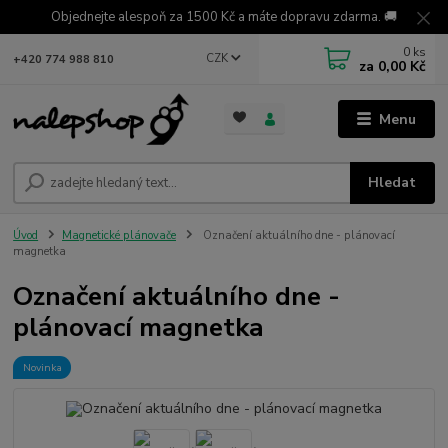
Objednejte alespoň za 1500 Kč a máte dopravu zdarma. 🚚
0
ks
CZK
+420 774 988 810
za
0,00 Kč
Menu
Hledat
Úvod
Magnetické plánovače
Označení aktuálního dne - plánovací
magnetka
Označení aktuálního dne -
plánovací magnetka
Novinka