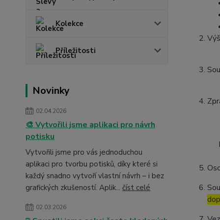
Kolekce
Výš
Příležitosti
Sou
Novinky
Zpr
02.04.2026
🎨 Vytvořili jsme aplikaci pro návrh
potisku
Vytvořili jsme pro vás jednoduchou
aplikaci pro tvorbu potisků, díky které si
Oso
každý snadno vytvoří vlastní návrh – i bez
Sou
grafických zkušeností. Aplik...
číst celé
dop
02.03.2026
Vez