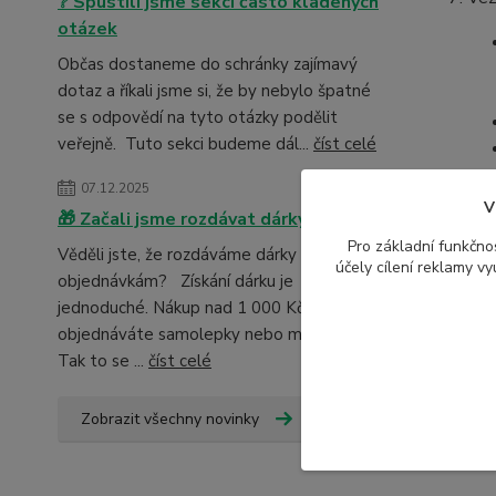
❔ Spustili jsme sekci často kladených
otázek
Občas dostaneme do schránky zajímavý
dotaz a říkali jsme si, že by nebylo špatné
se s odpovědí na tyto otázky podělit
veřejně. Tuto sekci budeme dál...
číst celé
07.12.2025
V
🎁 Začali jsme rozdávat dárky
Pro základní funkčnos
Věděli jste, že rozdáváme dárky k
účely cílení reklamy v
objednávkám? Získání dárku je
jednoduché. Nákup nad 1 000 Kč:
objednáváte samolepky nebo magnetky?
Tak to se ...
číst celé
Zobrazit všechny novinky