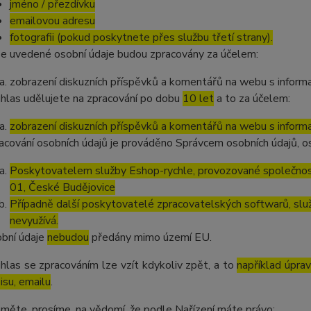
jméno / přezdívku
emailovou adresu
fotografii (pokud poskytnete přes službu třetí strany).
e uvedené osobní údaje budou zpracovány za účelem:
zobrazení diskuzních příspěvků a komentářů na webu s informa
hlas udělujete na zpracování po dobu
10 let
a to za účelem:
zobrazení diskuzních příspěvků a komentářů na webu s informa
acování osobních údajů je prováděno Správcem osobních údajů, os
Poskytovatelem služby Eshop-rychle, provozované společnost
01, České Budějovice
Případně další poskytovatelé zpracovatelských softwarů, služ
nevyužívá.
bní údaje
nebudou
předány mimo území EU.
hlas se zpracováním lze vzít kdykoliv zpět, a to
například úpra
isu, emailu
.
měte, prosíme, na vědomí, že podle Nařízení máte právo: