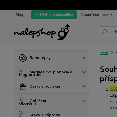
Blog
Návrh potisku online
Ostatní informace
Úvod
S
Samolepky
Souh
Magnetické plánovače
přís
Dárky s potiskem
Udě
„Sp
Oblečení
se 
oso
Slevy a výprodej