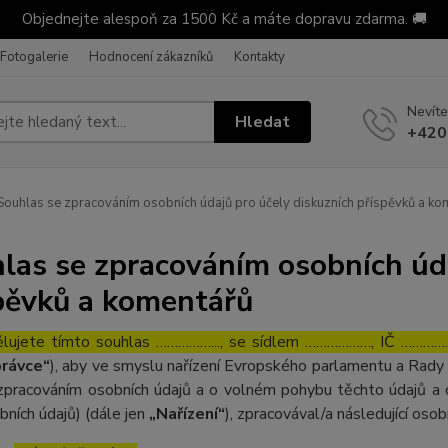
Objednejte alespoň za 1500 Kč a máte dopravu zdarma. 🚚
Fotogalerie
Hodnocení zákazníků
Kontakty
Nevíte
Hledat
+420
ouhlas se zpracováním osobních údajů pro účely diskuzních příspěvků a ko
las se zpracováním osobních úda
pěvků a komentářů
lujete tímto souhlas ……………..., se sídlem ………………, IČ ……………
rávce“
), aby ve smyslu nařízení Evropského parlamentu a Rady 
zpracováním osobních údajů a o volném pohybu těchto údajů a 
bních údajů) (dále jen
„Nařízení“
), zpracovával/a následující osob