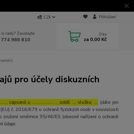
Přihlášení
CZK
 si rady? Zavolejte.
0
ks
za
0,00 Kč
 774 988 810
mentářů
jů pro účely diskuzních
…., zapsaná u ………………… , oddíl …, vložka …..
(dále jen
(EU) č. 2016/679 o ochraně fyzických osob v souvislosti
o zrušení směrnice 95/46/ES (obecné nařízení o ochraně
ní údaje: