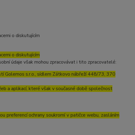
cemi o diskutujícím
cemi o diskutujícím
obní údaje však mohou zpracovávat i tito zpracovatelé:
í Golemos s.r.o., sídlem Zátkovo nábřeží 448/73, 370
eb a aplikací, které však v současné době společnost
vou preferencí ochrany soukromí v patičce webu, zasláním