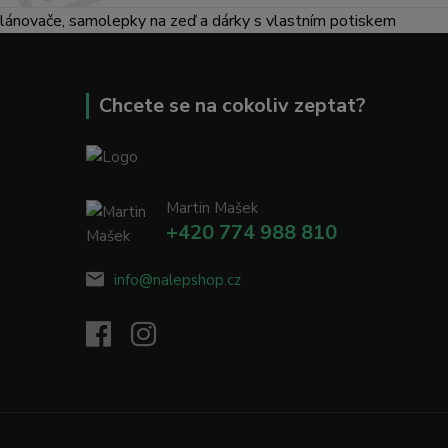
lánovače, samolepky na zeď a dárky s vlastním potiskem
Chcete se na cokoliv zeptat?
Martin Mašek
+420 774 988 810
info@nalepshop.cz