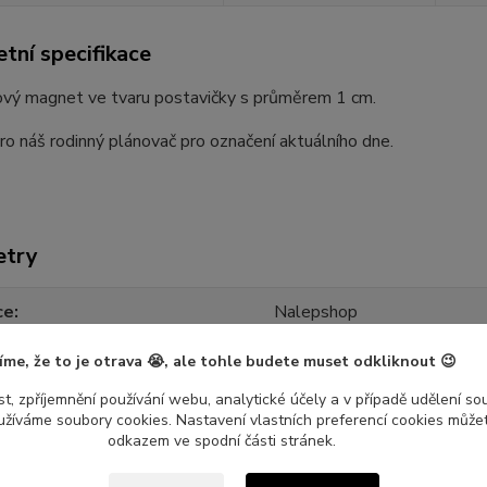
tní specifikace
ý magnet ve tvaru postavičky s průměrem 1 cm.
o náš rodinný plánovač pro označení aktuálního dne.
etry
ce
Nalepshop
íme, že to je otrava 😭, ale tohle budete muset odkliknout 😉
t, zpříjemnění používání webu, analytické účely a v případě udělení so
yužíváme soubory cookies. Nastavení vlastních preferencí cookies můžet
odkazem ve spodní části stránek.