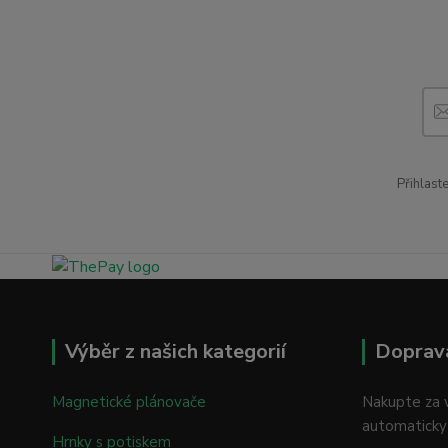
Přihlast
Výběr z našich kategorií
Doprav
Magnetické plánovače
Nakupte za v
automaticky
Hrnky s potiskem