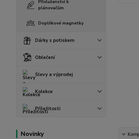
Příslušenství k
plánovačům
Doplňkové magnetky
Dárky s potiskem
Oblečení
Slevy a výprodej
Kolekce
Příležitosti
Novinky
Kompl