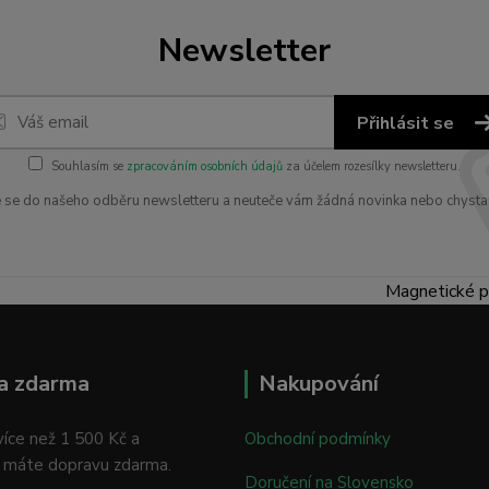
Newsletter
Přihlásit se
Souhlasím se
zpracováním osobních údajů
za účelem rozesílky newsletteru.
e se do našeho odběru newsletteru a neuteče vám žádná novinka nebo chysta
Magnetické p
a zdarma
Nakupování
íce než 1 500 Kč a
Obchodní podmínky
 máte dopravu zdarma.
Doručení na Slovensko