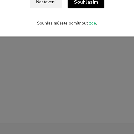
zařazeno v kategoriích
Souhlasím
Nastavení
tické plánovače
Příslušenství k
Dop
plánovačům
Souhlas můžete odmítnout
zde
.