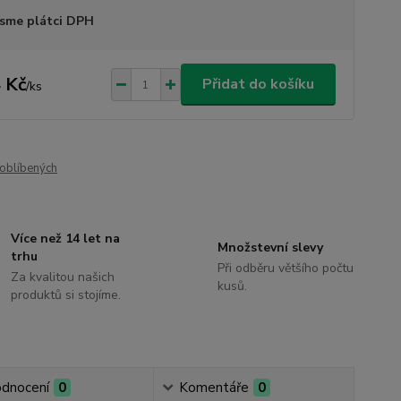
sme plátci DPH
 Kč
Přidat do košíku
/
ks
oblíbených
Více než 14 let na
Množstevní slevy
trhu
Při odběru většího počtu
Za kvalitou našich
kusů.
produktů si stojíme.
dnocení
0
Komentáře
0