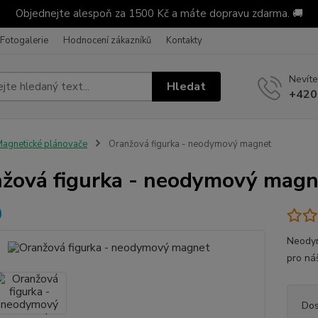
Objednejte alespoň za 1500 Kč a máte dopravu zdarma. 🚚
Fotogalerie
Hodnocení zákazníků
Kontakty
Nevíte
Hledat
+420
agnetické plánovače
Oranžová figurka - neodymový magnet
žová figurka - neodymový magn
Neodym
pro ná
Dos