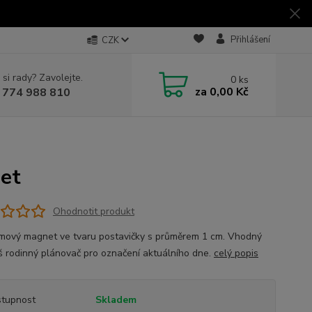
Přihlášení
CZK
 si rady? Zavolejte.
0
ks
za
0,00 Kč
 774 988 810
et
Ohodnotit produkt
ový magnet ve tvaru postavičky s průměrem 1 cm. Vhodný
š rodinný plánovač pro označení aktuálního dne.
celý popis
tupnost
Skladem