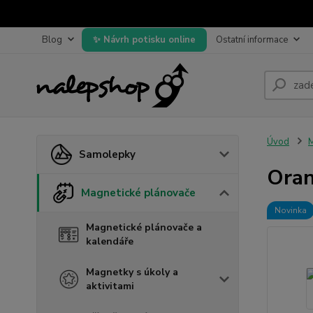
Blog
Návrh potisku online
Ostatní informace
Úvod
M
Samolepky
Oran
Magnetické plánovače
Novinka
Magnetické plánovače a
kalendáře
Magnetky s úkoly a
aktivitami