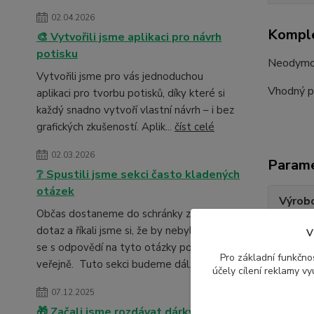
02.04.2026
Komple
🎨 Vytvořili jsme aplikaci pro návrh
potisku
Neodymov
Vytvořili jsme pro vás jednoduchou
Vhodný pr
aplikaci pro tvorbu potisků, díky které si
každý snadno vytvoří vlastní návrh – i bez
grafických zkušeností. Aplik...
číst celé
02.03.2026
Param
❔ Spustili jsme sekci často kladených
otázek
Výrob
Občas dostaneme do schránky zajímavý
dotaz a říkali jsme si, že by nebylo špatné
V
se s odpovědí na tyto otázky podělit
Pro základní funkčnos
veřejně. Tuto sekci budeme dál...
číst celé
účely cílení reklamy v
07.12.2025
🎁 Začali jsme rozdávat dárky