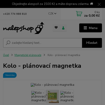
Objednejte alespoň za 1500 Kč a máte dopravu zdarma. 🚚
0
ks
CZK
+420 774 988 810
za
0,00 Kč
Menu
Hledat
Úvod
Magnetické plánovače
Kolo - plánovací magnetka
Kolo - plánovací magnetka
Novinka