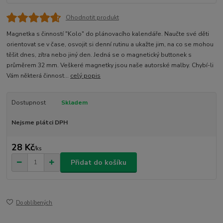
Ohodnotit produkt
Magnetka s činností "Kolo" do plánovacího kalendáře. Naučte své děti
orientovat se v čase, osvojit si denní rutinu a ukažte jim, na co se mohou
těšit dnes, zítra nebo jiný den. Jedná se o magnetický buttonek s
průměrem 32 mm. Veškeré magnetky jsou naše autorské malby. Chybí-li
Vám některá činnost...
celý popis
Dostupnost
Skladem
Nejsme plátci DPH
28 Kč
/
ks
Přidat do košíku
Do oblíbených