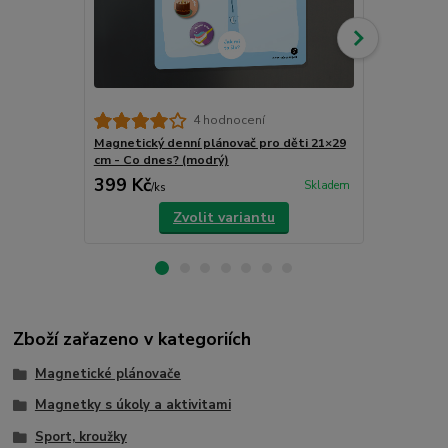
4 hodnocení
Magnetický denní plánovač pro děti 21×29
Magnetický 
cm - Co dnes? (modrý)
cm - Co dnes
399 Kč
399 Kč
Skladem
/
ks
/
ks
Zvolit variantu
Zboží zařazeno v kategoriích
Magnetické plánovače
Magnetky s úkoly a aktivitami
Sport, kroužky