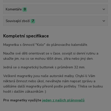
Komentáře
0
Související zboží
7
Kompletní specifikace
Magnetka s činností "Kolo" do plánovacího kalendáře.
Naučte své děti orientovat se v čase, osvojit si denní rutinu a
ukažte jim, na co se mohou těšit dnes, zítra nebo jiný den.
Jedná se o magnetický buttonek s průměrem 32 mm.
Veškeré magnetky jsou naše autorské malby. Chybí-li Vám
některá činnost nebo úkol, neváhejte nám napsat zprávu a
uděláme další magnetky přesně podle potřeby. Třeba se budou
hodit i dalším zákazníkům :)
Pro magnetky využijte
jeden z našich plánovačů