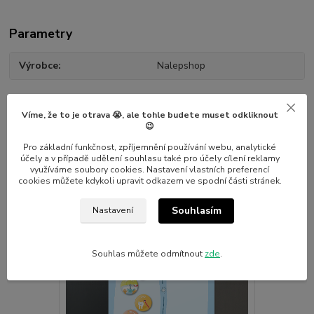
Parametry
Výrobce
Nalepshop
Víme, že to je otrava 😭, ale tohle budete muset odkliknout
😉
Pro základní funkčnost, zpříjemnění používání webu, analytické
Související zboží
7
účely a v případě udělení souhlasu také pro účely cílení reklamy
využíváme soubory cookies. Nastavení vlastních preferencí
cookies můžete kdykoli upravit odkazem ve spodní části stránek.
Novinka
Novinka
Souhlasím
Nastavení
Souhlas můžete odmítnout
zde
.