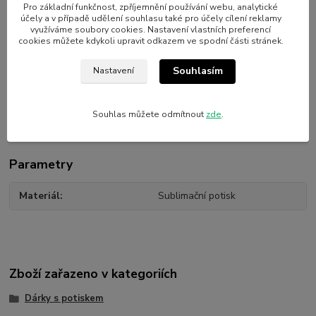
(např. na jiný hrnek, dlaždičku, polštářek apod.) Stačí, když nám
Pro základní funkčnost, zpříjemnění používání webu, analytické
účely a v případě udělení souhlasu také pro účely cílení reklamy
napíšete
využíváme soubory cookies. Nastavení vlastních preferencí
cookies můžete kdykoli upravit odkazem ve spodní části stránek.
Standardně je plecháček natisknutý pro praváka. Pokud si budete
Souhlasím
Nastavení
přát jiné umístění potisku, dopište prosím tuto informaci do
poznámky v košíku.
Souhlas můžete odmítnout
zde
.
Parametry
Materiál
Sublimační potisk
Zboží zařazeno v kategoriích
Dárky s potiskem