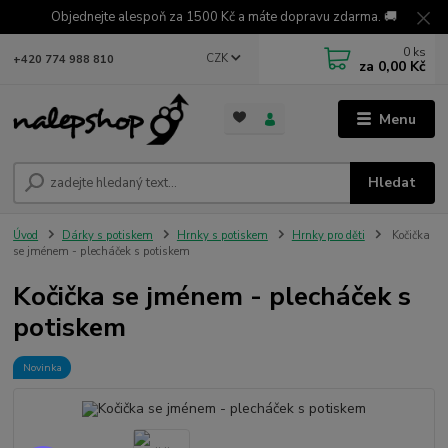
Objednejte alespoň za 1500 Kč a máte dopravu zdarma. 🚚
0
ks
CZK
+420 774 988 810
za
0,00 Kč
Menu
Hledat
Úvod
Dárky s potiskem
Hrnky s potiskem
Hrnky pro děti
Kočička
se jménem - plecháček s potiskem
Kočička se jménem - plecháček s
potiskem
Novinka