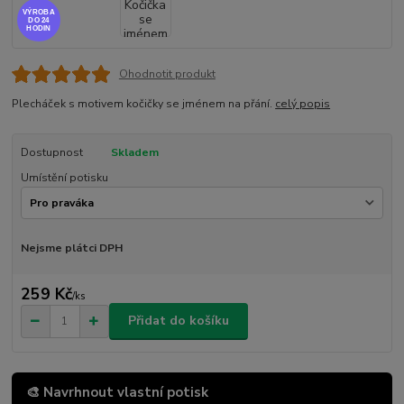
VÝROBA
DO 24
HODIN
Ohodnotit produkt
Plecháček s motivem kočičky se jménem na přání.
celý popis
Dostupnost
Skladem
Umístění potisku
Nejsme plátci DPH
259 Kč
/
ks
Přidat do košíku
🎨 Navrhnout vlastní potisk