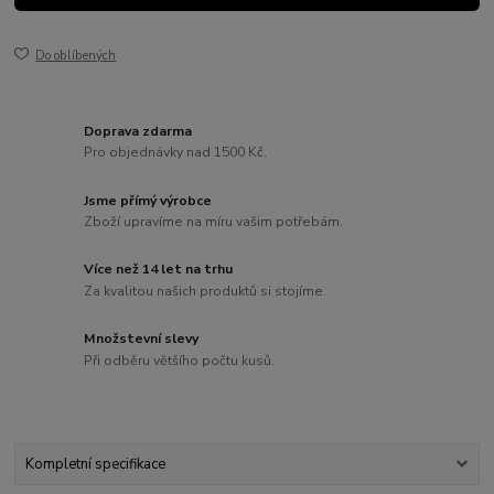
Do oblíbených
Doprava zdarma
Pro objednávky nad 1500 Kč.
Jsme přímý výrobce
Zboží upravíme na míru vašim potřebám.
Více než 14 let na trhu
Za kvalitou našich produktů si stojíme.
Množstevní slevy
Při odběru většího počtu kusů.
Kompletní specifikace