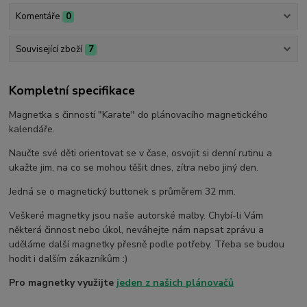
Komentáře
0
Související zboží
7
Kompletní specifikace
Magnetka s činností "Karate" do plánovacího magnetického
kalendáře.
Naučte své děti orientovat se v čase, osvojit si denní rutinu a
ukažte jim, na co se mohou těšit dnes, zítra nebo jiný den.
Jedná se o magnetický buttonek s průměrem 32 mm.
Veškeré magnetky jsou naše autorské malby. Chybí-li Vám
některá činnost nebo úkol, neváhejte nám napsat zprávu a
uděláme další magnetky přesně podle potřeby. Třeba se budou
hodit i dalším zákazníkům :)
Pro magnetky využijte
jeden z našich plánovačů