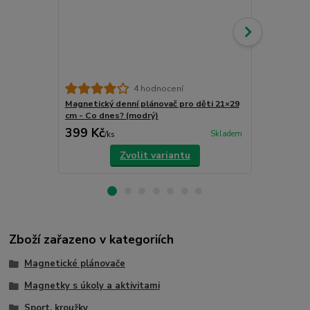
4 hodnocení
Magnetický denní plánovač pro děti 21×29
Magnetický 
cm - Co dnes? (modrý)
cm - Co dnes
399 Kč
399 Kč
Skladem
/
ks
/
ks
Zvolit variantu
Zboží zařazeno v kategoriích
Magnetické plánovače
Magnetky s úkoly a aktivitami
Sport, kroužky