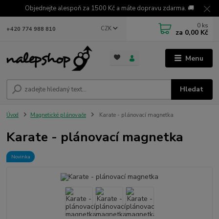
Objednejte alespoň za 1500 Kč a máte dopravu zdarma. 🚚
0
ks
CZK
+420 774 988 810
za
0,00 Kč
Menu
Hledat
Úvod
Magnetické plánovače
Karate - plánovací magnetka
Karate - plánovací magnetka
Novinka