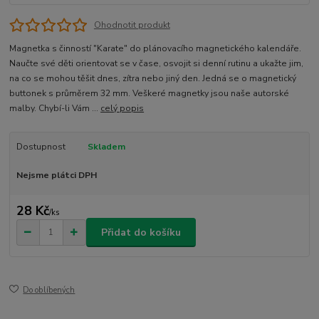
Ohodnotit produkt
Magnetka s činností "Karate" do plánovacího magnetického kalendáře.
Naučte své děti orientovat se v čase, osvojit si denní rutinu a ukažte jim,
na co se mohou těšit dnes, zítra nebo jiný den. Jedná se o magnetický
buttonek s průměrem 32 mm. Veškeré magnetky jsou naše autorské
malby. Chybí-li Vám ...
celý popis
Dostupnost
Skladem
Nejsme plátci DPH
28 Kč
/
ks
Přidat do košíku
Do oblíbených