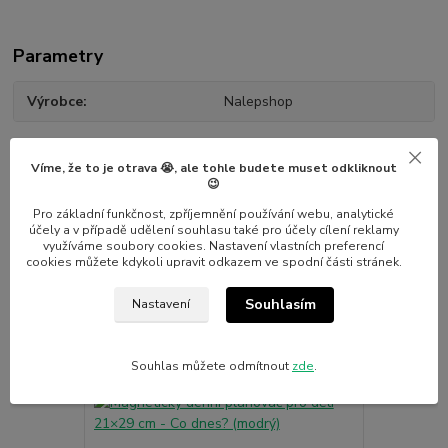
Parametry
Výrobce
Nalepshop
Víme, že to je otrava 😭, ale tohle budete muset odkliknout
😉
Pro základní funkčnost, zpříjemnění používání webu, analytické
Související zboží
7
účely a v případě udělení souhlasu také pro účely cílení reklamy
využíváme soubory cookies. Nastavení vlastních preferencí
cookies můžete kdykoli upravit odkazem ve spodní části stránek.
Novinka
Novinka
Souhlasím
Nastavení
Souhlas můžete odmítnout
zde
.