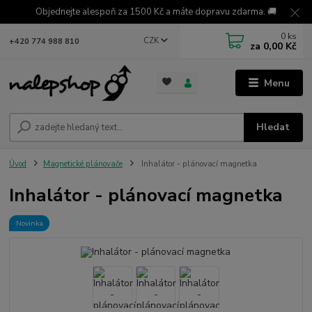
Objednejte alespoň za 1500 Kč a máte dopravu zdarma. 🚚
0
ks
CZK
+420 774 988 810
za
0,00 Kč
Menu
Hledat
Úvod
Magnetické plánovače
Inhalátor - plánovací magnetka
Inhalátor - plánovací magnetka
Novinka