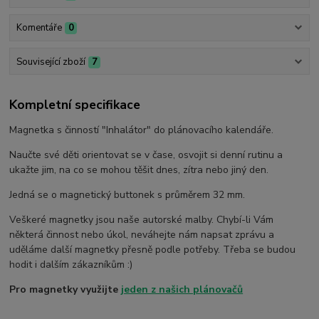
Komentáře
0
Související zboží
7
Kompletní specifikace
Magnetka s činností "Inhalátor" do plánovacího kalendáře.
Naučte své děti orientovat se v čase, osvojit si denní rutinu a
ukažte jim, na co se mohou těšit dnes, zítra nebo jiný den.
Jedná se o magnetický buttonek s průměrem 32 mm.
Veškeré magnetky jsou naše autorské malby. Chybí-li Vám
některá činnost nebo úkol, neváhejte nám napsat zprávu a
uděláme další magnetky přesně podle potřeby. Třeba se budou
hodit i dalším zákazníkům :)
Pro magnetky využijte
jeden z našich plánovačů