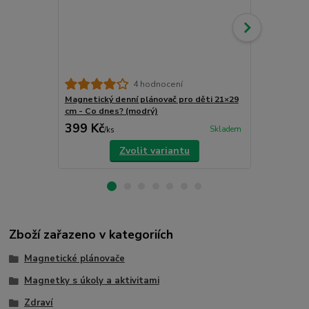
4 hodnocení
Magnetický denní plánovač pro děti 21×29
Magnetický 
cm - Co dnes? (modrý)
cm - Co dnes
399 Kč
399 Kč
Skladem
/
ks
/
ks
Zvolit variantu
Zboží zařazeno v kategoriích
Magnetické plánovače
Magnetky s úkoly a aktivitami
Zdraví