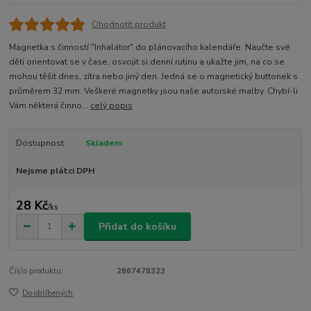
Ohodnotit produkt
Magnetka s činností "Inhalátor" do plánovacího kalendáře. Naučte své
děti orientovat se v čase, osvojit si denní rutinu a ukažte jim, na co se
mohou těšit dnes, zítra nebo jiný den. Jedná se o magnetický buttonek s
průměrem 32 mm. Veškeré magnetky jsou naše autorské malby. Chybí-li
Vám některá činno...
celý popis
Dostupnost
Skladem
Nejsme plátci DPH
28 Kč
/
ks
Přidat do košíku
Číslo produktu:
2867478323
Do oblíbených