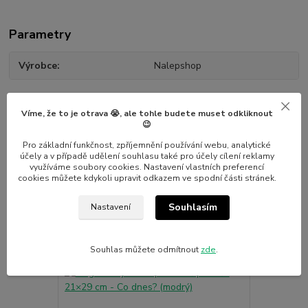
Parametry
Výrobce
Nalepshop
Víme, že to je otrava 😭, ale tohle budete muset odkliknout
😉
Pro základní funkčnost, zpříjemnění používání webu, analytické
Související zboží
7
účely a v případě udělení souhlasu také pro účely cílení reklamy
využíváme soubory cookies. Nastavení vlastních preferencí
cookies můžete kdykoli upravit odkazem ve spodní části stránek.
Novinka
Novinka
Souhlasím
Nastavení
Souhlas můžete odmítnout
zde
.