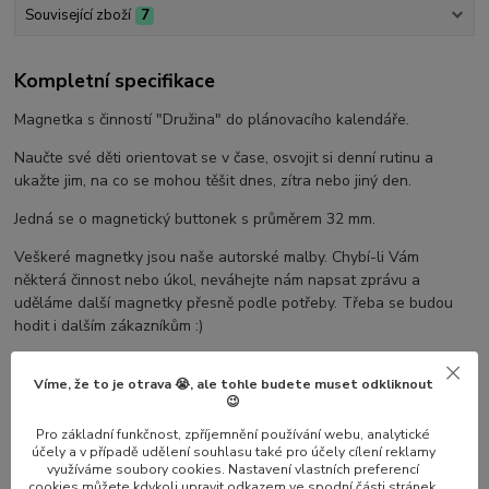
Související zboží
7
Kompletní specifikace
Magnetka s činností "Družina" do plánovacího kalendáře.
Naučte své děti orientovat se v čase, osvojit si denní rutinu a
ukažte jim, na co se mohou těšit dnes, zítra nebo jiný den.
Jedná se o magnetický buttonek s průměrem 32 mm.
Veškeré magnetky jsou naše autorské malby. Chybí-li Vám
některá činnost nebo úkol, neváhejte nám napsat zprávu a
uděláme další magnetky přesně podle potřeby. Třeba se budou
hodit i dalším zákazníkům :)
Pro magnetky využijte
jeden z našich plánovačů
Víme, že to je otrava 😭, ale tohle budete muset odkliknout
😉
Pro základní funkčnost, zpříjemnění používání webu, analytické
účely a v případě udělení souhlasu také pro účely cílení reklamy
Parametry
využíváme soubory cookies. Nastavení vlastních preferencí
cookies můžete kdykoli upravit odkazem ve spodní části stránek.