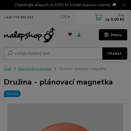
Objednejte alespoň za 1500 Kč a máte dopravu zdarma. 🚚
0
ks
CZK
+420 774 988 810
za
0,00 Kč
Menu
Hledat
Úvod
Magnetické plánovače
Družina - plánovací magnetka
Družina - plánovací magnetka
Novinka