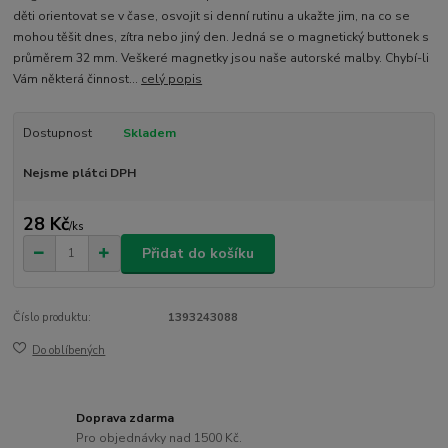
děti orientovat se v čase, osvojit si denní rutinu a ukažte jim, na co se
mohou těšit dnes, zítra nebo jiný den. Jedná se o magnetický buttonek s
průměrem 32 mm. Veškeré magnetky jsou naše autorské malby. Chybí-li
Vám některá činnost...
celý popis
Dostupnost
Skladem
Nejsme plátci DPH
28 Kč
/
ks
Přidat do košíku
Číslo produktu:
1393243088
Do oblíbených
Doprava zdarma
Pro objednávky nad 1500 Kč.