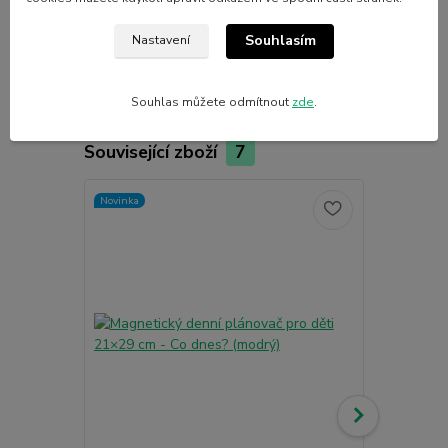
Výrobce
Nalepshop
Souhlasím
Nastavení
Souhlas můžete odmítnout
zde
.
Související zboží
7
Novinka
Novinka