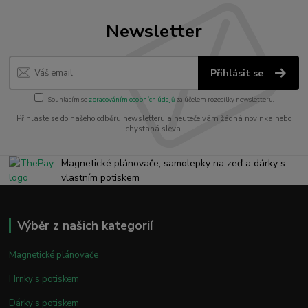
Newsletter
Přihlásit se
Souhlasím se
zpracováním osobních údajů
za účelem rozesílky newsletteru.
Přihlaste se do našeho odběru newsletteru a neuteče vám žádná novinka nebo
chystaná sleva.
Magnetické plánovače, samolepky na zeď a dárky s
vlastním potiskem
Výběr z našich kategorií
Magnetické plánovače
Hrnky s potiskem
Dárky s potiskem