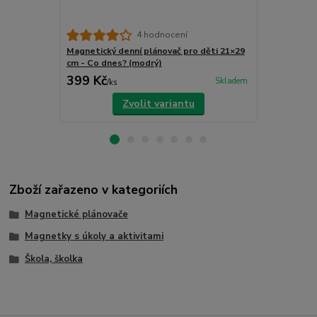
4 hodnocení
Magnetický denní plánovač pro děti 21×29
Magnetický 
cm - Co dnes? (modrý)
cm - Co dnes
399 Kč
399 Kč
Skladem
/
ks
/
ks
Zvolit variantu
Zboží zařazeno v kategoriích
Magnetické plánovače
Magnetky s úkoly a aktivitami
Škola, školka