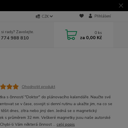
Přihlášení
CZK
 si rady? Zavolejte.
0
ks
za
0,00 Kč
 774 988 810
Ohodnotit produkt
ka s činností "Doktor" do plánovacího kalendáře. Naučte své
ientovat se v čase, osvojit si denní rutinu a ukažte jim, na co se
těšit dnes, zítra nebo jiný den. Jedná se o magnetický
ek s průměrem 32 mm. Veškeré magnetky jsou naše autorské
Chybí-li Vám některá činnost ...
celý popis