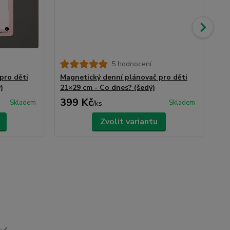
5 hodnocení
pro děti
Magnetický denní plánovač pro děti
Ma
)
21×29 cm - Co dnes? (šedý)
21
399 Kč
3
Skladem
Skladem
/
ks
Zvolit variantu