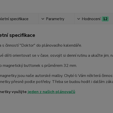
etní specifikace
Parametry
Hodnocení
12
tní specifikace
s činností "Doktor" do plánovacího kalendáře.
é děti orientovat se v čase, osvojit si denní rutinu a ukažte jim, 
 o magnetický buttonek s průměrem 32 mm.
agnetky jsou naše autorské malby. Chybí-li Vám některá činnos
netky přesně podle potřeby. Třeba se budou hodit i dalším záka
netky využijte
jeden z našich plánovačů