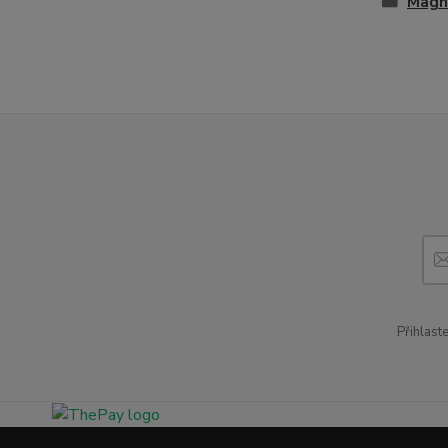
Magne
Přihlast