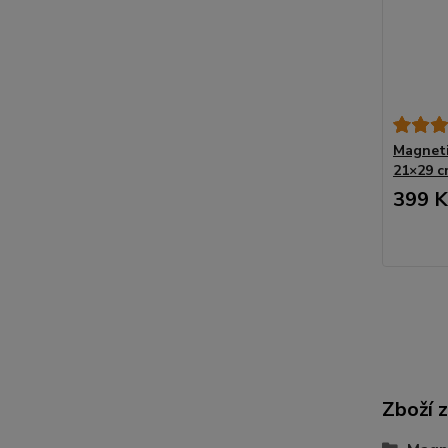
Magneti
21×29 c
399 K
Zboží 