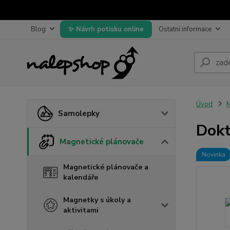
Blog
Návrh potisku online
Ostatní informace
Úvod
M
Samolepky
Dokt
Magnetické plánovače
Novinka
Magnetické plánovače a
kalendáře
Magnetky s úkoly a
aktivitami