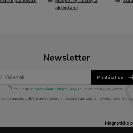
tické plánovače
Magnetky s úkoly a
Zdra
aktivitami
Newsletter
Přihlásit se
Souhlasím se
zpracováním osobních údajů
za účelem rozesílky newsletteru.
e se do našeho odběru newsletteru a neuteče vám žádná novinka nebo chysta
Magnetické p