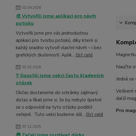
02.04.2026
🎨 Vytvořili jsme aplikaci pro návrh
Kompl
potisku
Vytvořili jsme pro vás jednoduchou
aplikaci pro tvorbu potisků, díky které si
Komple
každý snadno vytvoří vlastní návrh – i bez
Magnetka 
grafických zkušeností. Aplik...
číst celé
Naučte sv
02.03.2026
❔ Spustili jsme sekci často kladených
Jedná se
otázek
Veškeré m
Občas dostaneme do schránky zajímavý
další mag
dotaz a říkali jsme si, že by nebylo špatné
se s odpovědí na tyto otázky podělit
Pro mag
veřejně. Tuto sekci budeme dál...
číst celé
07.12.2025
🎁 Začali jsme rozdávat dárky