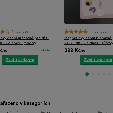
4 hodnocení
4 hodnocení
cký denní plánovač pro děti
Magnetický denní plánovač 
m - Co dnes? (modrý)
21×29 cm - Co dnes? (růžový
č
399 Kč
Skladem
/
ks
/
ks
Zvolit variantu
Zvolit variantu
zařazeno v kategoriích