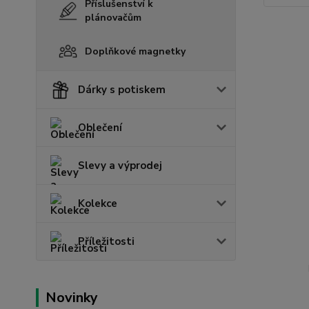
Příslušenství k
plánovačům
Doplňkové magnetky
Dárky s potiskem
Oblečení
Slevy a výprodej
Kolekce
Příležitosti
Novinky