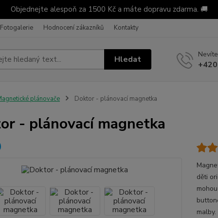
Objednejte alespoň za 1500 Kč a máte dopravu zdarma. 🚚
Fotogalerie
Hodnocení zákazníků
Kontakty
Nevíte
Hledat
+420
agnetické plánovače
Doktor - plánovací magnetka
or - plánovací magnetka
Magnet
děti or
mohou 
button
malby. 