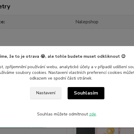
etry
ce
Nalepshop
íme, že to je otrava 😭, ale tohle budete muset odkliknout 😉
jící zboží
7
t, zpříjemnění používání webu, analytické účely a v případě udělení so
yužíváme soubory cookies. Nastavení vlastních preferencí cookies můžet
odkazem ve spodní části stránek.
Novinka
Souhlasím
Nastavení
Souhlas můžete odmítnout
zde
.