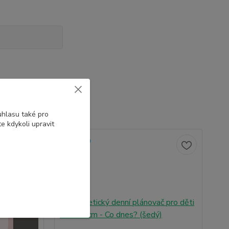
uhlasu také pro
e kdykoli upravit
Novinka
No