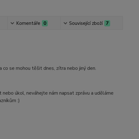
Komentáře
0
Související zboží
7
na co se mohou těšit dnes, zítra nebo jiný den.
t nebo úkol, neváhejte nám napsat zprávu a uděláme
zníkům :)