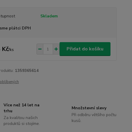
tupnost
Skladem
sme plátci DPH
 Kč
Přidat do košíku
/
ks
roduktu:
1359365614
oblíbených
Více než 14 let na
Množstevní slevy
trhu
Při odběru většího počtu
Za kvalitou našich
kusů.
produktů si stojíme.