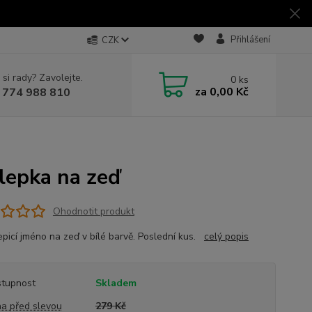
Přihlášení
CZK
 si rady? Zavolejte.
0
ks
za
0,00 Kč
 774 988 810
lepka na zeď
Ohodnotit produkt
picí jméno na zeď v bílé barvě. Poslední kus.
celý popis
tupnost
Skladem
a před slevou
279 Kč