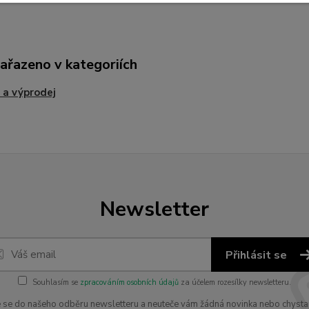
zařazeno v kategoriích
 a výprodej
Newsletter
Přihlásit se
Souhlasím se
zpracováním osobních údajů
za účelem rozesílky newsletteru.
e se do našeho odběru newsletteru a neuteče vám žádná novinka nebo chysta