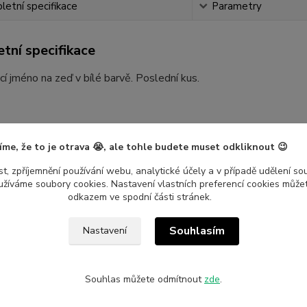
etní specifikace
Parametry
tní specifikace
í jméno na zeď v bílé barvě. Poslední kus.
íme, že to je otrava 😭, ale tohle budete muset odkliknout 😉
t, zpříjemnění používání webu, analytické účely a v případě udělení so
yužíváme soubory cookies. Nastavení vlastních preferencí cookies můžet
odkazem ve spodní části stránek.
etry
Souhlasím
Nastavení
ce
Nalepshop
ál
Vinylová samolepka
Souhlas můžete odmítnout
zde
.