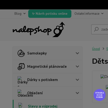
Blog
Návrh potisku online
Ostatní informace
Úvod
S
Samolepky
Děts
Magnetické plánovače
Dárky s potiskem
Oblečení
VÝROBA
DO 24
HODIN
Slevy a výprodej