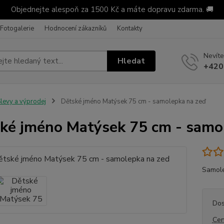
Objednejte alespoň za 1500 Kč a máte dopravu zdarma. 🚚
Fotogalerie
Hodnocení zákazníků
Kontakty
Nevíte
Hledat
+420
levy a výprodej
Dětské jméno Matýsek 75 cm - samolepka na zeď
ké jméno Matýsek 75 cm - samo
Samole
Dos
Cen