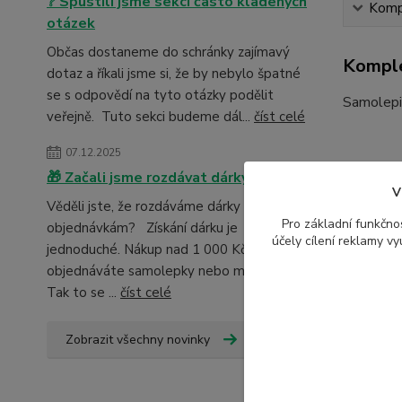
❔ Spustili jsme sekci často kladených
Kompl
otázek
Občas dostaneme do schránky zajímavý
Komple
dotaz a říkali jsme si, že by nebylo špatné
se s odpovědí na tyto otázky podělit
Samolepic
veřejně. Tuto sekci budeme dál...
číst celé
07.12.2025
🎁 Začali jsme rozdávat dárky
V
Věděli jste, že rozdáváme dárky k
Pro základní funkčnos
objednávkám? Získání dárku je
účely cílení reklamy v
jednoduché. Nákup nad 1 000 Kč:
Param
objednáváte samolepky nebo magnetky?
Tak to se ...
číst celé
Výrob
Zobrazit všechny novinky
Materi