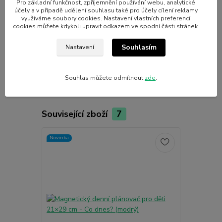
Pro základní funkčnost, zpříjemnění používání webu, analytické
účely a v případě udělení souhlasu také pro účely cílení reklamy
využíváme soubory cookies. Nastavení vlastních preferencí
Parametry
cookies můžete kdykoli upravit odkazem ve spodní části stránek.
Souhlasím
Nastavení
Výrobce
Nalepshop
Souhlas můžete odmítnout
zde
.
Související zboží
7
Novinka
Novinka