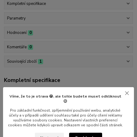
Kompletní specifikace
Parametry
Hodnocení
0
Komentáře
0
Související zboží
1
Kompletní specifikace
Náhradní náplň pro
Černý popisovač s tenkou stopou
. Mějte
Víme, že to je otrava 😭, ale tohle budete muset odkliknout
jednu vždy po ruce, pokud vám fixa dopíše. Původní snadno
😉
vyšroubujete a nahradíte touto novou.
Pro základní funkčnost, zpříjemnění používání webu, analytické
účely a v případě udělení souhlasu také pro účely cílení reklamy
využíváme soubory cookies. Nastavení vlastních preferencí
cookies můžete kdykoli upravit odkazem ve spodní části stránek.
Parametry