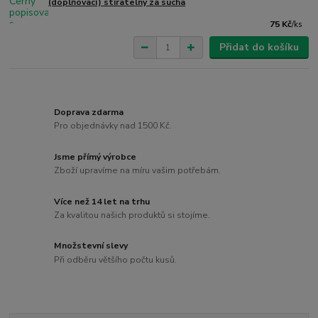
(doplňovací) stíratelný za sucha
75 Kč
/
ks
Přidat do košíku
Doprava zdarma
Pro objednávky nad 1500 Kč.
Jsme přímý výrobce
Zboží upravíme na míru vašim potřebám.
Více než 14 let na trhu
Za kvalitou našich produktů si stojíme.
Množstevní slevy
Při odběru většího počtu kusů.