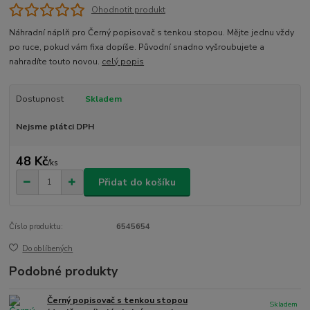
Ohodnotit produkt
Náhradní náplň pro Černý popisovač s tenkou stopou. Mějte jednu vždy
po ruce, pokud vám fixa dopíše. Původní snadno vyšroubujete a
nahradíte touto novou.
celý popis
Dostupnost
Skladem
Nejsme plátci DPH
48 Kč
/
ks
Přidat do košíku
Číslo produktu:
6545654
Do oblíbených
Podobné produkty
Černý popisovač s tenkou stopou
Skladem