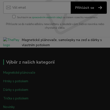
Přihlásit se
Souhlasím se
zpracováním osobních údajů
za účelem rozesílky newsletteru.
Přihlaste se do našeho odběru newsletteru a neuteče vám žádná novinka nebo
chystaná sleva.
Magnetické plánovače, samolepky na zeď a dárky s
vlastním potiskem
Výběr z našich kategorií
Magnetické plánovače
Hrnky s potiskem
Dárky s potiskem
Trička s potiskem
Novinky