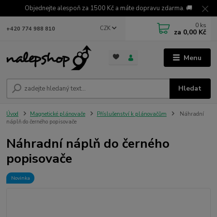
Objednejte alespoň za 1500 Kč a máte dopravu zdarma. 🚚
0
ks
CZK
+420 774 988 810
za
0,00 Kč
Menu
Hledat
Úvod
Magnetické plánovače
Příslušenství k plánovačům
Náhradní
náplň do černého popisovače
Náhradní náplň do černého
popisovače
Novinka