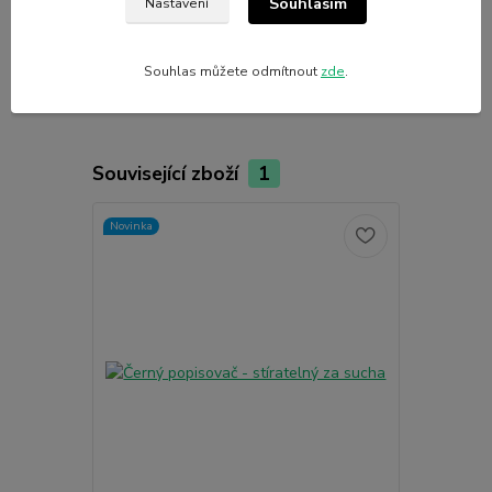
Souhlasím
Nastavení
Výrobce
Nalepshop
Souhlas můžete odmítnout
zde
.
Související zboží
1
Novinka