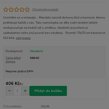
Ohodnotit produkt
Uvolněte se a relaxujte... Mandaly navodí domovu klid a harmonii, kterou
potřebuje každý z nás. Tato samolepka se díky svým tenkým tahům
nedoporučuje na hrubší zdi s omítkou. Ideálním povrchem je
sádrokarton nebo jiný povrch bez struktury. Rozměr 70x70 cm barevnost
010 bílá.
celý popis
Dostupnost
Skladem
Cena před
580 Kč
slevou
Nejsme plátci DPH
406 Kč
/
ks
Přidat do košíku
Číslo produktu:
32125