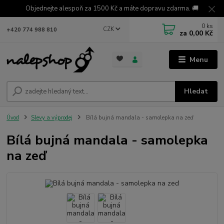
Objednejte alespoň za 1500 Kč a máte dopravu zdarma. 🚚
0
ks
CZK
+420 774 988 810
za
0,00 Kč
Menu
Hledat
Úvod
Slevy a výprodej
Bílá bujná mandala - samolepka na zeď
Bílá bujná mandala - samolepka
na zeď