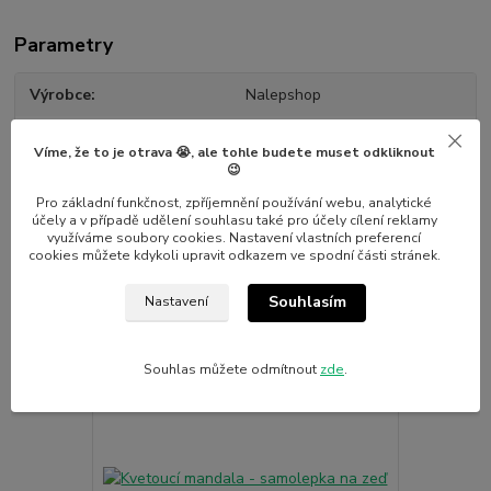
Parametry
Výrobce
Nalepshop
Materiál
Vinylová samolepka
Víme, že to je otrava 😭, ale tohle budete muset odkliknout
😉
Pro základní funkčnost, zpříjemnění používání webu, analytické
účely a v případě udělení souhlasu také pro účely cílení reklamy
využíváme soubory cookies. Nastavení vlastních preferencí
cookies můžete kdykoli upravit odkazem ve spodní části stránek.
Související zboží
4
Souhlasím
Nastavení
Novinka
Souhlas můžete odmítnout
zde
.