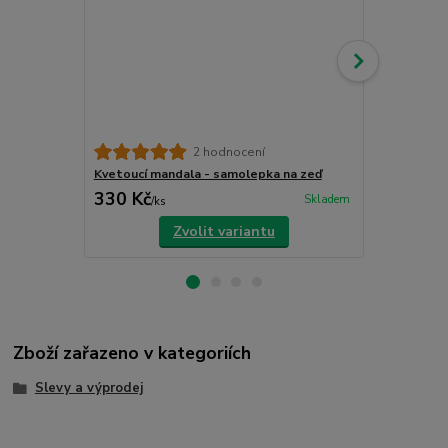
2 hodnocení
Kvetoucí mandala - samolepka na zeď
Indiánská m
330 Kč
390 Kč
Skladem
/
ks
/
ks
Zvolit variantu
Zboží zařazeno v kategoriích
Slevy a výprodej