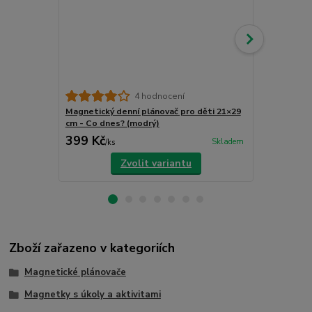
4 hodnocení
Magnetický denní plánovač pro děti 21×29
Magnetický 
cm - Co dnes? (modrý)
cm - Co dnes
399 Kč
399 Kč
Skladem
/
ks
/
ks
Zvolit variantu
Zboží zařazeno v kategoriích
Magnetické plánovače
Magnetky s úkoly a aktivitami