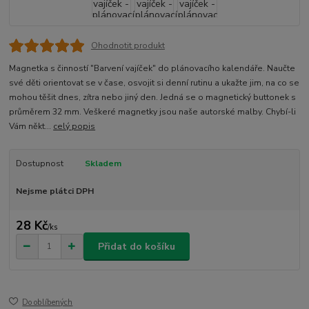
Ohodnotit produkt
Magnetka s činností "Barvení vajíček" do plánovacího kalendáře. Naučte
své děti orientovat se v čase, osvojit si denní rutinu a ukažte jim, na co se
mohou těšit dnes, zítra nebo jiný den. Jedná se o magnetický buttonek s
průměrem 32 mm. Veškeré magnetky jsou naše autorské malby. Chybí-li
Vám někt...
celý popis
Dostupnost
Skladem
Nejsme plátci DPH
28 Kč
/
ks
Přidat do košíku
Do oblíbených