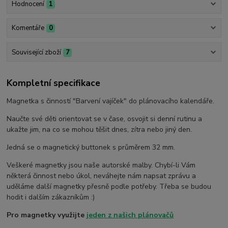
Hodnocení
1
Komentáře
0
Související zboží
7
Kompletní specifikace
Magnetka s činností "Barvení vajíček" do plánovacího kalendáře.
Naučte své děti orientovat se v čase, osvojit si denní rutinu a
ukažte jim, na co se mohou těšit dnes, zítra nebo jiný den.
Jedná se o magnetický buttonek s průměrem 32 mm.
Veškeré magnetky jsou naše autorské malby. Chybí-li Vám
některá činnost nebo úkol, neváhejte nám napsat zprávu a
uděláme další magnetky přesně podle potřeby. Třeba se budou
hodit i dalším zákazníkům :)
Pro magnetky využijte
jeden z našich plánovačů