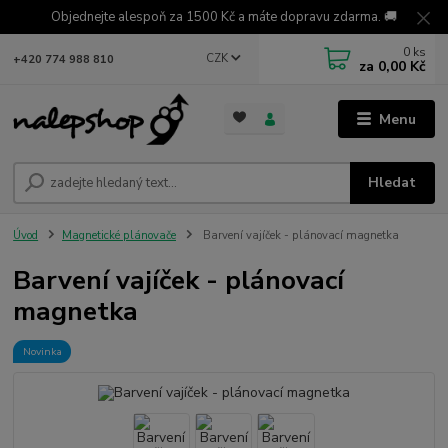
Objednejte alespoň za 1500 Kč a máte dopravu zdarma. 🚚
0
ks
CZK
+420 774 988 810
za
0,00 Kč
Menu
Hledat
Úvod
Magnetické plánovače
Barvení vajíček - plánovací magnetka
Barvení vajíček - plánovací
magnetka
Novinka