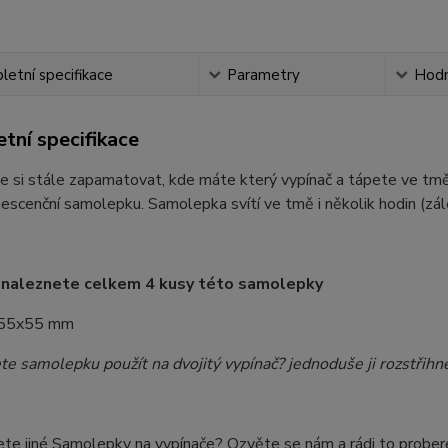
etní specifikace
Parametry
Hodn
tní specifikace
 si stále zapamatovat, kde máte který vypínač a tápete ve tmě
escenční samolepku. Samolepka svítí ve tmě i několik hodin (zálež
í naleznete celkem 4 kusy této samolepky
 55x55 mm
te samolepku použít na dvojitý vypínač? jednoduše ji rozstřihn
ete jiné Samolepky na vypínače? Ozvěte se nám a rádi to probe