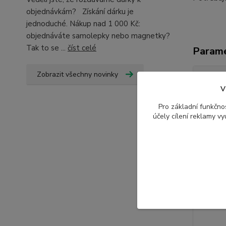
objednávkám? Získání dárku je
jednoduché. Nákup nad 1 000 Kč:
objednáváte samolepky nebo magnetky?
Tak to se ...
číst celé
Param
Zobrazit všechny novinky
Výrob
V
Materi
Pro základní funkčnos
účely cílení reklamy v
Souvise