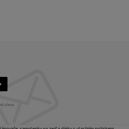
ná sleva.
lánovače, samolepky na zeď a dárky s vlastním potiskem