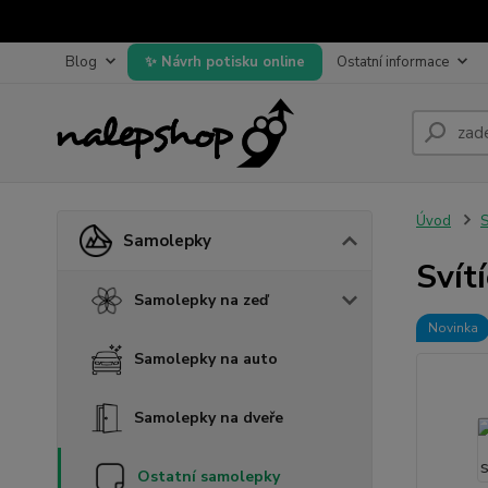
Blog
Návrh potisku online
Ostatní informace
Úvod
Samolepky
Svít
Samolepky na zeď
Novinka
Samolepky na auto
Samolepky na dveře
Ostatní samolepky