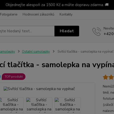
Objednejte alespoň za 1500 Kč a máte dopravu zdarma. 🚚
Fotogalerie
Hodnocení zákazníků
Kontakty
Nevíte
Hledat
+420
Samolepky
Ostatní samolepky
Svítící tlačítka - samolepka na vypínač
ící tlačítka - samolepka na vypín
TOP produkt
Nemůže
tmě, n
fotolu
(záleží
nalezn