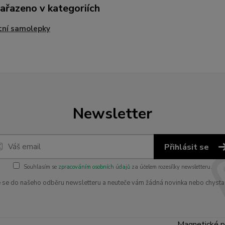
zařazeno v kategoriích
tní samolepky
Newsletter
Přihlásit se
Souhlasím se
zpracováním osobních údajů
za účelem rozesílky newsletteru.
e se do našeho odběru newsletteru a neuteče vám žádná novinka nebo chysta
Magnetické p