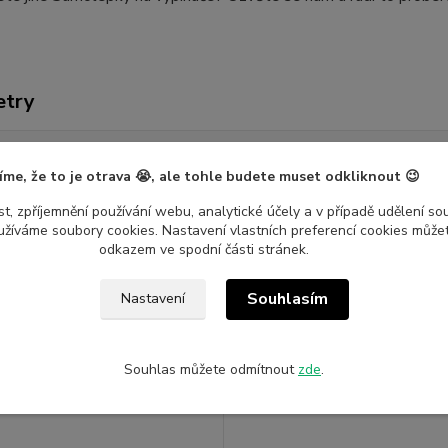
etry
ce
Nalepshop
íme, že to je otrava 😭, ale tohle budete muset odkliknout 😉
ál
Vinylová samolepka
t, zpříjemnění používání webu, analytické účely a v případě udělení so
yužíváme soubory cookies. Nastavení vlastních preferencí cookies můžet
odkazem ve spodní části stránek.
Souhlasím
Nastavení
jící zboží
1
Souhlas můžete odmítnout
zde
.