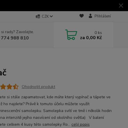
Přihlášení
CZK
 si rady? Zavolejte.
0
ks
za
0,00 Kč
 774 988 810
ač
Ohodnotit produkt
te si stále zapamatovat, kde máte který vypínač a tápete ve
ež ho najdete? Právě k tomuto účelu můžete využít
minescenční samolepku. Samolepka svítí ve tmě i několik hodin
 na intenzitě jejího nasvícení od okolního světla) V balení
ete celkem 4 kusy této samolepky Ro...
celý popis