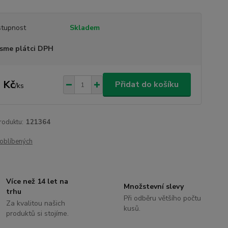
tupnost
Skladem
sme plátci DPH
 Kč
Přidat do košíku
/
ks
roduktu:
121364
oblíbených
Více než 14 let na
Množstevní slevy
trhu
Při odběru většího počtu
Za kvalitou našich
kusů.
produktů si stojíme.