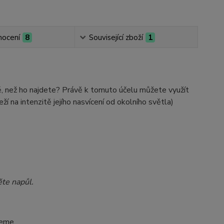
ocení
8
Související zboží
1
, než ho najdete? Právě k tomuto účelu můžete využít
í na intenzitě jejího nasvícení od okolního světla)
ěte napůl.
reme.