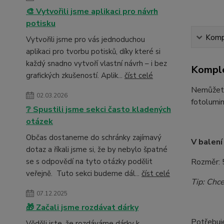
🎨 Vytvořili jsme aplikaci pro návrh
potisku
Kompl
Vytvořili jsme pro vás jednoduchou
aplikaci pro tvorbu potisků, díky které si
každý snadno vytvoří vlastní návrh – i bez
Komple
grafických zkušeností. Aplik...
číst celé
Nemůžete
02.03.2026
fotolumin
❔ Spustili jsme sekci často kladených
otázek
Občas dostaneme do schránky zajímavý
V balen
dotaz a říkali jsme si, že by nebylo špatné
se s odpovědí na tyto otázky podělit
Rozměr:
veřejně. Tuto sekci budeme dál...
číst celé
Tip: Chce
07.12.2025
🎁 Začali jsme rozdávat dárky
Potřebuj
Věděli jste, že rozdáváme dárky k