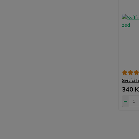
Svítící
340 K