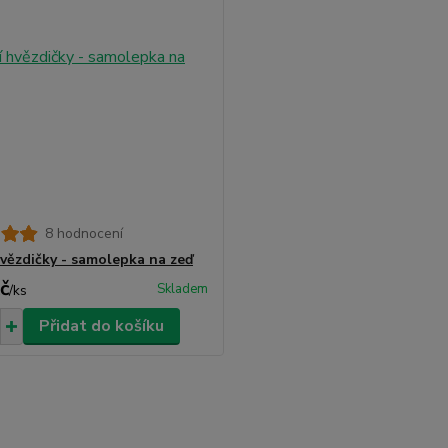
8 hodnocení
 hvězdičky - samolepka na zeď
č
Skladem
/
ks
Přidat do košíku