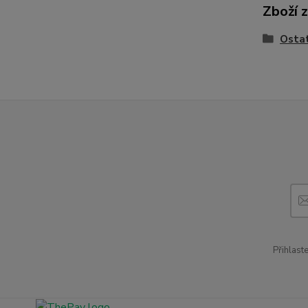
Zboží 
Osta
Přihlast