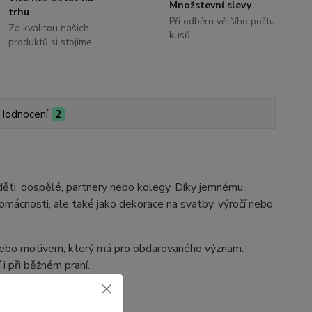
Množstevní slevy
trhu
Při odběru většího počtu
Za kvalitou našich
kusů.
produktů si stojíme.
Hodnocení
2
ěti, dospělé, partnery nebo kolegy. Díky jemnému,
mácnosti, ale také jako dekorace na svatby, výročí nebo
m nebo motivem, který má pro obdarovaného význam.
 i při běžném praní.