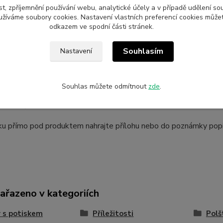
m.
t, zpříjemnění používání webu, analytické účely a v případě udělení so
yužíváme soubory cookies. Nastavení vlastních preferencí cookies můžet
 velikosti A4. Cena je vč. potisku.
odkazem ve spodní části stránek.
Souhlasím
Nastavení
bjednávky vlastního potisku:
Souhlas můžete odmítnout
zde
.
e do košíku
ku přímo pod produktem nahrajte přílohu nebo do poznámky popišt
zařazeno v kategoriích
 s potiskem
Příležitosti
Polš