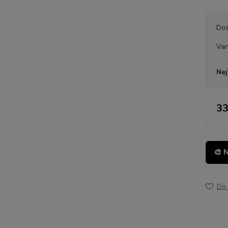
Dos
Var
Nej
33
🎨 
Do 