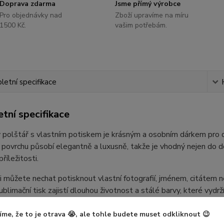
Doprava zdarma
Jsme přímý výrobce
Pro objednávky nad
Zboží upravíme na míru
1500 Kč.
vašim potřebám.
etní specifikace
tní specifikace
polštář s vlastním potiskem je krásným a osobním dárkem pro d
povrchu působí elegantně a luxusně, takže je vhodný nejen do do
příležitosti.
i můžete nechat potisknout vlastní fotografií, jménem, citáte
ublimační tisk zajistí dlouhou životnost a stálé barvy, které vydrží
r
íme, že to je otrava 😭, ale tohle budete muset odkliknout 😉