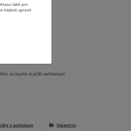
uhlasu také pro
e kdykoli upravit
e, co byste si přáli natisknout.
táře s potiskem
Valentýn