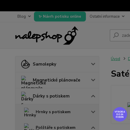
Blog
Návrh potisku online
Ostatní informace
Úvod
D
Samolepky
Saté
Magnetické plánovače
Dárky s potiskem
Hrnky s potiskem
VÝROBA
DO 24
HODIN
Polštáře s potiskem