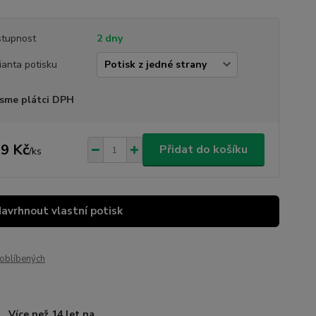
tupnost
2 dny
ianta potisku
sme plátci DPH
9 Kč
Přidat do košíku
/
ks
Navrhnout vlastní potisk
oblíbených
Více než 14 let na