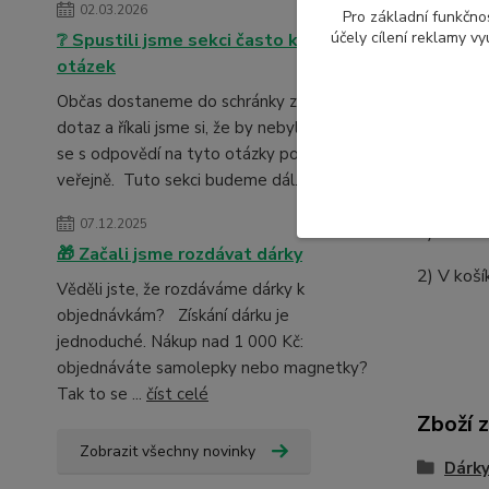
02.03.2026
38x38 c
Pro základní funkčnos
účely cílení reklamy v
❔ Spustili jsme sekci často kladených
Potisk do
otázek
Občas dostaneme do schránky zajímavý
dotaz a říkali jsme si, že by nebylo špatné
se s odpovědí na tyto otázky podělit
veřejně. Tuto sekci budeme dál...
číst celé
Postup o
07.12.2025
1) Vložít
🎁 Začali jsme rozdávat dárky
2) V koší
Věděli jste, že rozdáváme dárky k
objednávkám? Získání dárku je
jednoduché. Nákup nad 1 000 Kč:
objednáváte samolepky nebo magnetky?
Tak to se ...
číst celé
Zboží 
Zobrazit všechny novinky
Dárky