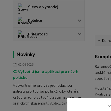
Slevy a výprodej
Kolekce
Příležitosti
Kompl
Novinky
Komple
02.04.2026
Saténový 
🎨 Vytvořili jsme aplikaci pro návrh
lesklému 
potisku
speciální 
Vytvořili jsme pro vás jednoduchou
Polštář s
aplikaci pro tvorbu potisků, díky které si
Kvalitní s
každý snadno vytvoří vlastní návrh – i bez
grafických zkušeností. Aplik...
číst celé
Rozmě
V