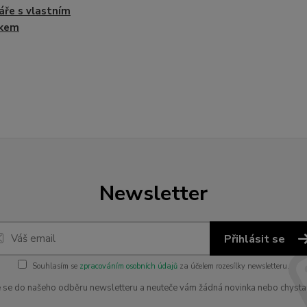
áře s vlastním
skem
Newsletter
Přihlásit se
Souhlasím se
zpracováním osobních údajů
za účelem rozesílky newsletteru.
e se do našeho odběru newsletteru a neuteče vám žádná novinka nebo chysta