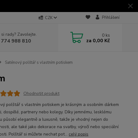
Přihlášení
CZK
 si rady? Zavolejte.
0
ks
za
0,00 Kč
 774 988 810
Saténový polštář s vlastním potiskem
em
Ohodnotit produkt
vý polštář s vlastním potiskem je krásným a osobním dárkem
ti, dospělé, partnery nebo kolegy. Díky jemnému, lesklému
u působí elegantně a luxusně, takže je vhodný nejen do
osti, ale také jako dekorace na svatby, výročí nebo speciální
tosti. Polštář si můžete nechat pot...
celý popis