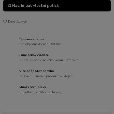
🎨 Navrhnout vlastní potisk
Do oblíbených
Doprava zdarma
Pro objednávky nad 1500 Kč.
Jsme přímý výrobce
Zboží upravíme na míru vašim potřebám.
Více než 14 let na trhu
Za kvalitou našich produktů si stojíme.
Množstevní slevy
Při odběru většího počtu kusů.