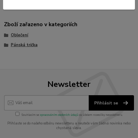
Zboží zařazeno v kategoriích
Oblečení
Pánská trička
Newsletter
Přihlásit se
Souhlasím se
zpracováním osobních údajů
za účelem rozesílky newsletteru.
Přihlaste se do našeho odběru newsletteru a neuteče vám žádná novinka nebo
chystaná sleva.