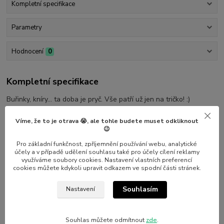
Kompletní specifikace
Parametry
Hodnocení
0
Kompletní specifikace
Buřinky, kníry... ta doba je pryč. Vše patří už jen na tričko! :)
Materiál 100% bavlna. Pere se naruby do 40°C. Při žehlení se
Víme, že to je otrava 😭, ale tohle budete muset odkliknout
vyvarujte styku žehličky s motivem.
😉
Pro základní funkčnost, zpříjemnění používání webu, analytické
účely a v případě udělení souhlasu také pro účely cílení reklamy
využíváme soubory cookies. Nastavení vlastních preferencí
cookies můžete kdykoli upravit odkazem ve spodní části stránek.
Parametry
Souhlasím
Nastavení
Výrobce
Nalepshop
Materiál
Potisk z folie flex
Souhlas můžete odmítnout
zde
.