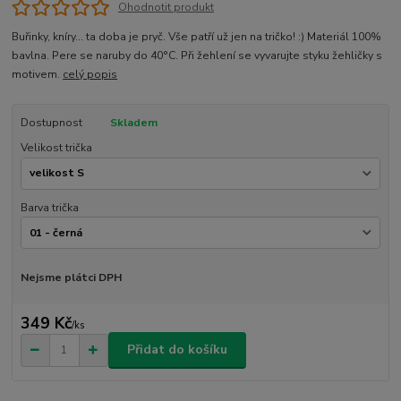
Ohodnotit produkt
Buřinky, kníry... ta doba je pryč. Vše patří už jen na tričko! :) Materiál 100%
bavlna. Pere se naruby do 40°C. Při žehlení se vyvarujte styku žehličky s
motivem.
celý popis
Dostupnost
Skladem
Velikost trička
Barva trička
Nejsme plátci DPH
349 Kč
/
ks
Přidat do košíku