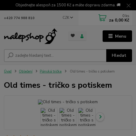
Objednejte alespoň za 1500 Kč a máte dopravu zdarma. 🚚
0
ks
CZK
+420 774 988 810
za
0,00 Kč
Menu
Hledat
Úvod
Oblečení
Pánská trička
Old times - tričko s potiskem
Old times - tričko s potiskem