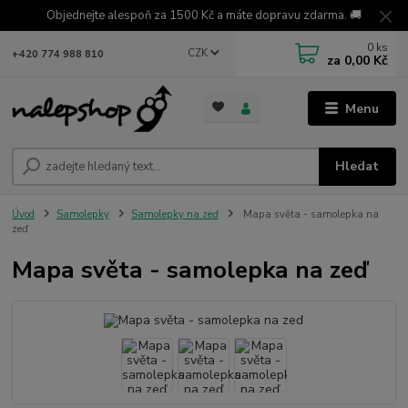
Objednejte alespoň za 1500 Kč a máte dopravu zdarma. 🚚
0
ks
CZK
+420 774 988 810
za
0,00 Kč
Menu
Hledat
Úvod
Samolepky
Samolepky na zeď
Mapa světa - samolepka na
zeď
Mapa světa - samolepka na zeď