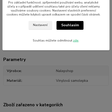
hran.
Pro základní funkčnost, zpříjemnění používání webu, analytické
účely a v případě udělení souhlasu také pro účely cílení reklamy
využíváme soubory cookies. Nastavení vlastních preferencí
cookies můžete kdykoli upravit odkazem ve spodní části stránek.
Souhlasím
Nastavení
Souhlas můžete odmítnout
zde
.
Parametry
Výrobce
Nalepshop
Materiál
Vinylová samolepka
Zboží zařazeno v kategoriích