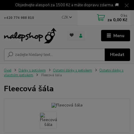
Objednejte alespoň za 1500 Kč a máte dopravu zdarma. 🚚
0
ks
CZK
+420 774 988 810
za
0,00 Kč
Menu
Hledat
Úvod
Dárky s potiskem
Ostatní dárky s potiskem
Ostatní dárky s
vlastním potiskem
Fleecová šála
Fleecová šála