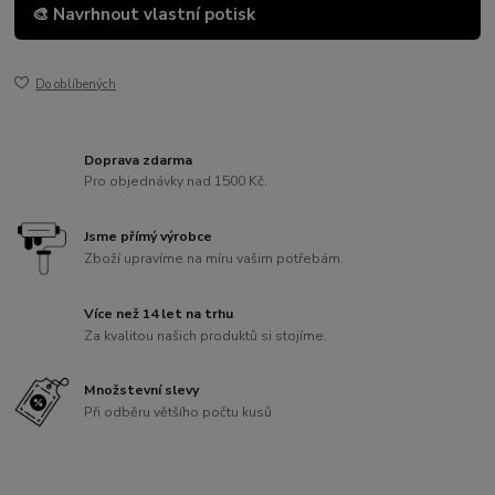
🎨 Navrhnout vlastní potisk
Do oblíbených
Doprava zdarma
Pro objednávky nad 1500 Kč.
Jsme přímý výrobce
Zboží upravíme na míru vašim potřebám.
Více než 14 let na trhu
Za kvalitou našich produktů si stojíme.
Množstevní slevy
Při odběru většího počtu kusů.