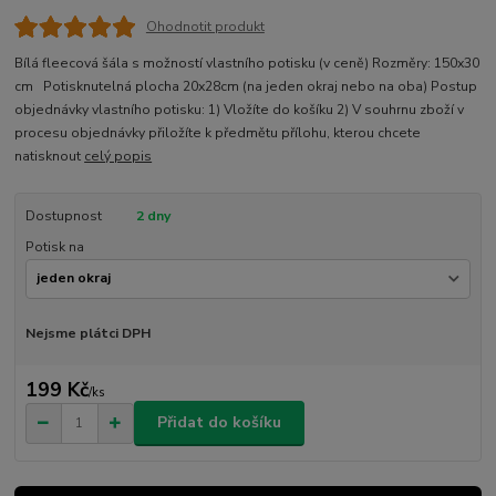
Ohodnotit produkt
Bílá fleecová šála s možností vlastního potisku (v ceně) Rozměry: 150x30
cm Potisknutelná plocha 20x28cm (na jeden okraj nebo na oba) Postup
objednávky vlastního potisku: 1) Vložíte do košíku 2) V souhrnu zboží v
procesu objednávky přiložíte k předmětu přílohu, kterou chcete
natisknout
celý popis
Dostupnost
2 dny
Potisk na
Nejsme plátci DPH
199 Kč
/
ks
Přidat do košíku