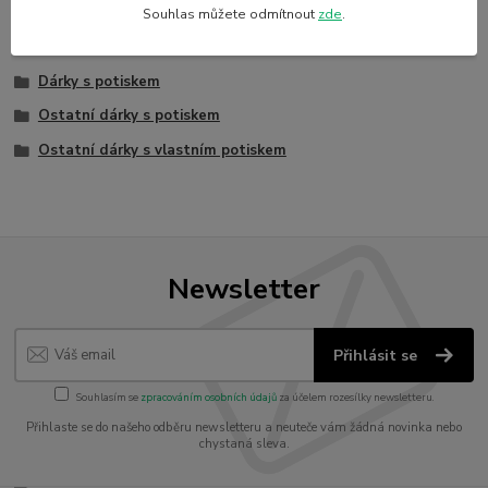
Souhlas můžete odmítnout
zde
.
Zboží zařazeno v kategoriích
Dárky s potiskem
Ostatní dárky s potiskem
Ostatní dárky s vlastním potiskem
Newsletter
Přihlásit se
Souhlasím se
zpracováním osobních údajů
za účelem rozesílky newsletteru.
Přihlaste se do našeho odběru newsletteru a neuteče vám žádná novinka nebo
chystaná sleva.