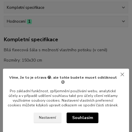
Kompletní specifikace
Hodnocení
1
Kompletní specifikace
Bílá fleecová šála s možností vlastního potisku (v ceně)
Rozměry: 150x30 cm
Víme, že to je otrava 😭, ale tohle budete muset odkliknout
Potisknutelná plocha 20x28cm (na jeden okraj nebo na oba)
😉
Postup objednávky vlastního potisku:
Pro základní funkčnost, zpříjemnění používání webu, analytické
účely a v případě udělení souhlasu také pro účely cílení reklamy
využíváme soubory cookies. Nastavení vlastních preferencí
1) Vložíte do košíku
cookies můžete kdykoli upravit odkazem ve spodní části stránek.
2) V souhrnu zboží v procesu objednávky přiložíte k předmětu
Souhlasím
Nastavení
přílohu, kterou chcete natisknout