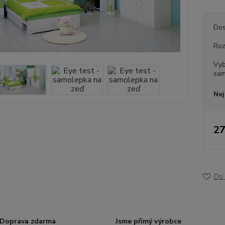
Dos
Ro
Vyb
sam
Nej
27
Do 
Doprava zdarma
Jsme přímý výrobce