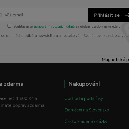
Přihlásit se
Souhlasím se
zpracováním osobních údajů
za účelem rozesílky newsletteru.
e se do našeho odběru newsletteru a neuteče vám žádná novinka nebo chysta
Magnetické p
a zdarma
Nakupování
íce než 1 500 Kč a
Obchodní podmínky
 máte dopravu zdarma.
Doručení na Slovensko
Často kladené otázky