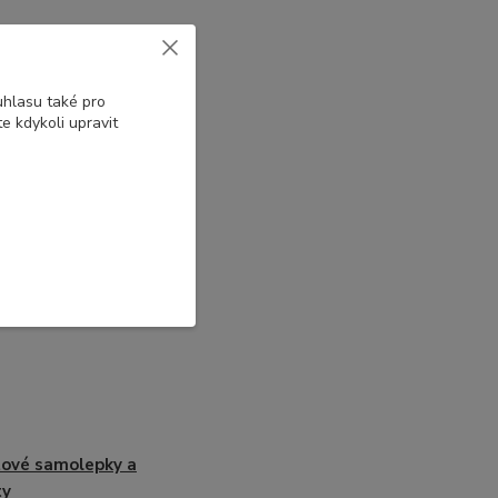
uhlasu také pro
e kdykoli upravit
ové samolepky a
ty