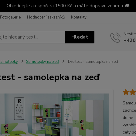
Objednejte alespoň za 1500 Kč a máte dopravu zdarma. 🚚
Fotogalerie
Hodnocení zákazníků
Kontakty
Nevíte
Hledat
+420
Samolepky
Samolepky na zeď
Eye test - samolepka na zeď
test - samolepka na zeď
Samole
zachce
domě. 
vyrobit
celý p