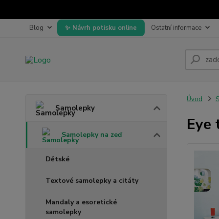
Blog
Návrh potisku online
Ostatní informace
Úvod
Samolepky
Eye 
Samolepky na zeď
Dětské
Textové samolepky a citáty
Mandaly a esoretické
samolepky