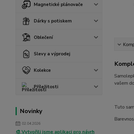
Magnetické plánovače
Dárky s potiskem
Oblečení
Kompl
Slevy a výprodej
Komple
Kolekce
Samolepka
vašem d
Příležitosti
Tuto samo
Novinky
Barevnost
02.04.2026
🎨 Vytvořili jsme aplikaci pro návrh