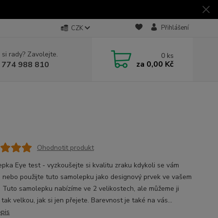
Přihlášení
CZK
 si rady? Zavolejte.
0
ks
za
0,00 Kč
 774 988 810
Ohodnotit produkt
pka Eye test - vyzkoušejte si kvalitu zraku kdykoli se vám
 nebo použijte tuto samolepku jako designový prvek ve vašem
Tuto samolepku nabízíme ve 2 velikostech, ale můžeme ji
 tak velkou, jak si jen přejete. Barevnost je také na vás...
opis