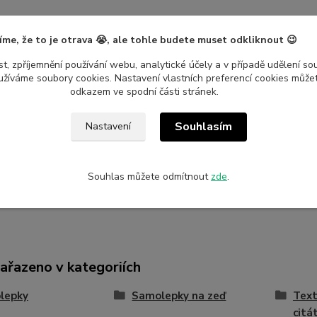
íme, že to je otrava 😭, ale tohle budete muset odkliknout 😉
t, zpříjemnění používání webu, analytické účely a v případě udělení so
yužíváme soubory cookies. Nastavení vlastních preferencí cookies můžet
odkazem ve spodní části stránek.
etry
Souhlasím
Nastavení
ce
Nalepshop
ál
Vinylová samolepka
Souhlas můžete odmítnout
zde
.
zařazeno v kategoriích
lepky
Samolepky na zeď
Text
citá