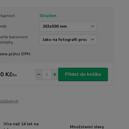
tupnost
Skladem
změr
erte barevnost
olepky
sme plátci DPH
0 Kč
Přidat do košíku
/
ks
oblíbených
Více než 14 let na
Množstevní slevy