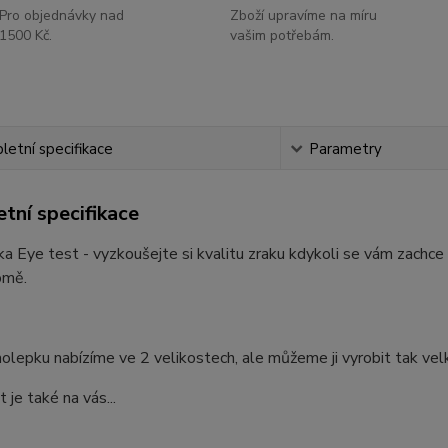
Pro objednávky nad
Zboží upravíme na míru
1500 Kč.
vašim potřebám.
etní specifikace
Parametry
tní specifikace
 Eye test - vyzkoušejte si kvalitu zraku kdykoli se vám zachce
omě.
lepku nabízíme ve 2 velikostech, ale můžeme ji vyrobit tak velkou
 je také na vás...