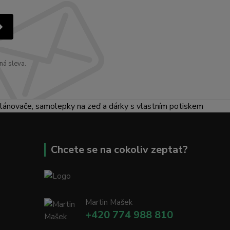
ná sleva.
lánovače, samolepky na zeď a dárky s vlastním potiskem
Chcete se na cokoliv zeptat?
Martin Mašek
+420 774 988 810