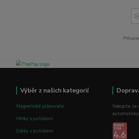
Přihlast
Výběr z našich kategorií
Doprav
Magnetické plánovače
Nakupte za v
automaticky
Hrnky s potiskem
Dárky s potiskem