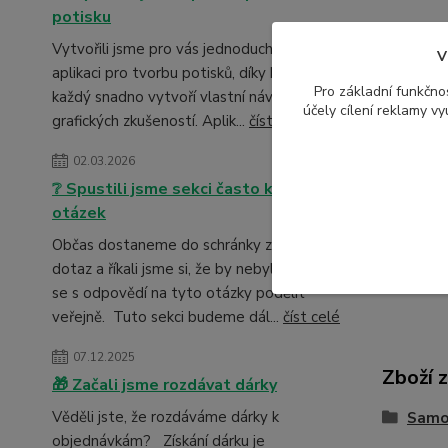
potisku
Vytvořili jsme pro vás jednoduchou
V
aplikaci pro tvorbu potisků, díky které si
Pro základní funkčnos
každý snadno vytvoří vlastní návrh – i bez
účely cílení reklamy v
grafických zkušeností. Aplik...
číst celé
Param
02.03.2026
Výrob
❔ Spustili jsme sekci často kladených
otázek
Materi
Občas dostaneme do schránky zajímavý
dotaz a říkali jsme si, že by nebylo špatné
se s odpovědí na tyto otázky podělit
veřejně. Tuto sekci budeme dál...
číst celé
07.12.2025
Zboží 
🎁 Začali jsme rozdávat dárky
Věděli jste, že rozdáváme dárky k
Samo
objednávkám? Získání dárku je