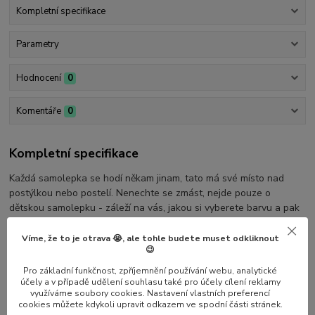
Kompletní specifikace
Parametry
Hodnocení
0
Komentáře
0
Kompletní specifikace
Každá samolepka se hodí někam jinam, tato má své místo nad
postýlkou nebo postelí. Nenechte se zmást, nejde pouze o
dětskou samolepku - záleží na vás, jakou si vyberete barvu a pak
ji lze umístit i do ložnice.
Víme, že to je otrava 😭, ale tohle budete muset odkliknout
Vyberte si šíři samolepky i požadovanou barevnost. Chcete
😉
samolepku připravit v jiné velikosti?
Dejte nám vědět
Pro základní funkčnost, zpříjemnění používání webu, analytické
účely a v případě udělení souhlasu také pro účely cílení reklamy
využíváme soubory cookies. Nastavení vlastních preferencí
cookies můžete kdykoli upravit odkazem ve spodní části stránek.