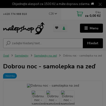
Objednejte alespoň za 1500 Kč a máte dopravu zdarma. 🚚
0
ks
CZK
+420 774 988 810
za
0,00 Kč
Menu
Hledat
Úvod
Samolepky
Samolepky na zeď
Dobrou noc - samolepka na zeď
Dobrou noc - samolepka na zeď
Novinka