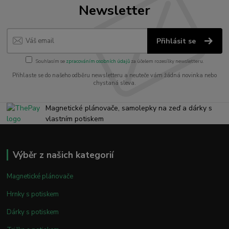
Newsletter
Přihlásit se
Souhlasím se
zpracováním osobních údajů
za účelem rozesílky newsletteru.
Přihlaste se do našeho odběru newsletteru a neuteče vám žádná novinka nebo
chystaná sleva.
Magnetické plánovače, samolepky na zeď a dárky s
vlastním potiskem
Výběr z našich kategorií
Magnetické plánovače
Hrnky s potiskem
Dárky s potiskem