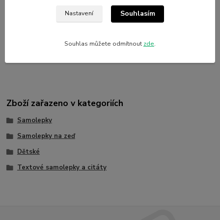
Parametry
Souhlasím
Nastavení
Výrobce
Nalepshop
Souhlas můžete odmítnout
zde
.
Materiál
Vinylová samolepka
Zboží zařazeno v kategoriích
Samolepky
Samolepky na zeď
Dětské
Textové samolepky a citáty