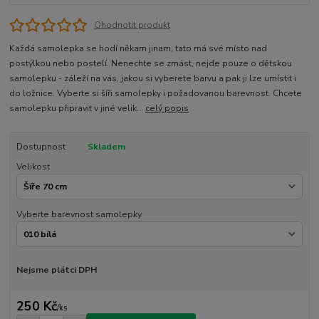
Ohodnotit produkt
Každá samolepka se hodí někam jinam, tato má své místo nad
postýlkou nebo postelí. Nenechte se zmást, nejde pouze o dětskou
samolepku - záleží na vás, jakou si vyberete barvu a pak ji lze umístit i
do ložnice. Vyberte si šíři samolepky i požadovanou barevnost. Chcete
samolepku připravit v jiné velik...
celý popis
Dostupnost
Skladem
Velikost
Vyberte barevnost samolepky
Nejsme plátci DPH
250 Kč
/
ks