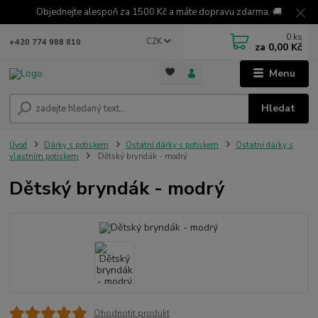
Objednejte alespoň za 1500 Kč a máte dopravu zdarma. 🚚
0
ks
CZK
+420 774 988 810
za
0,00 Kč
Menu
Hledat
Úvod
Dárky s potiskem
Ostatní dárky s potiskem
Ostatní dárky s
vlastním potiskem
Dětský bryndák - modrý
Dětský bryndák - modrý
Ohodnotit produkt