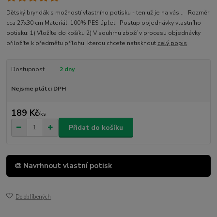
Dětský bryndák s možností vlastního potisku - ten už je na vás... Rozměr
cca 27x30 cm Materiál: 100% PES úplet Postup objednávky vlastního
potisku: 1) Vložíte do košíku 2) V souhrnu zboží v procesu objednávky
přiložíte k předmětu přílohu, kterou chcete natisknout
celý popis
Dostupnost
2 dny
Nejsme plátci DPH
189 Kč
/
ks
Přidat do košíku
🎨 Navrhnout vlastní potisk
Do oblíbených