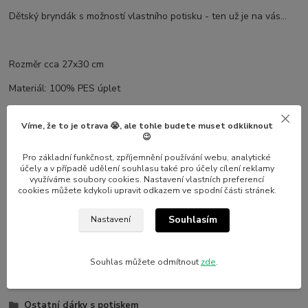
Dětský bryndák s možností vlastního potisku - ten už je na vás...
Rozměr cca 27x30 cm
Materiál: 100% PES úplet
Víme, že to je otrava 😭, ale tohle budete muset odkliknout
Postup objednávky vlastního potisku:
😉
Pro základní funkčnost, zpříjemnění používání webu, analytické
1) Vložíte do košíku
účely a v případě udělení souhlasu také pro účely cílení reklamy
využíváme soubory cookies. Nastavení vlastních preferencí
2) V souhrnu zboží v procesu objednávky přiložíte k předmětu
cookies můžete kdykoli upravit odkazem ve spodní části stránek.
přílohu, kterou chcete natisknout
Souhlasím
Nastavení
Zboží zařazeno v kategoriích
Souhlas můžete odmítnout
zde
.
Dárky s potiskem
Ostatní dárky s potiskem