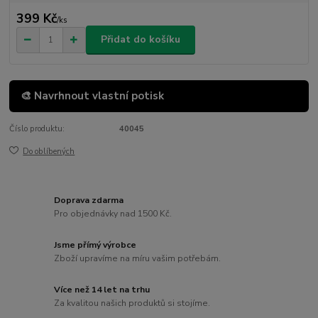
399 Kč
/
ks
Přidat do košíku
🎨 Navrhnout vlastní potisk
Číslo produktu:
40045
Do oblíbených
Doprava zdarma
Pro objednávky nad 1500 Kč.
Jsme přímý výrobce
Zboží upravíme na míru vašim potřebám.
Více než 14 let na trhu
Za kvalitou našich produktů si stojíme.