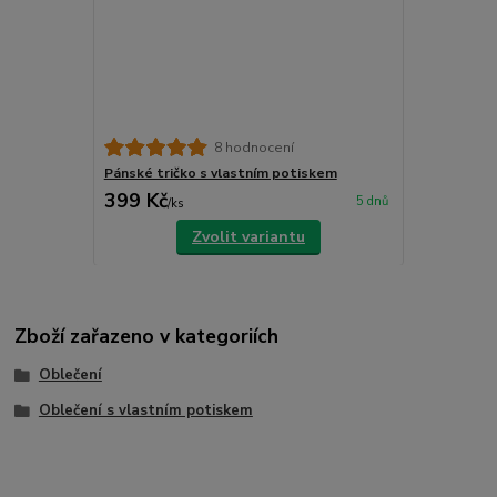
8 hodnocení
Pánské tričko s vlastním potiskem
399 Kč
5 dnů
/
ks
Zvolit variantu
Zboží zařazeno v kategoriích
Oblečení
Oblečení s vlastním potiskem