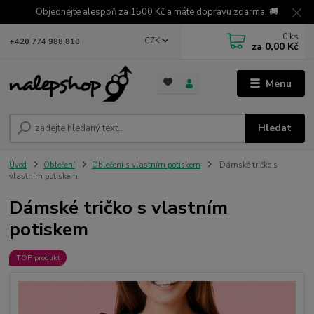
Objednejte alespoň za 1500 Kč a máte dopravu zdarma. 🚚
0
ks
CZK
+420 774 988 810
za
0,00 Kč
Menu
Hledat
Úvod
Oblečení
Oblečení s vlastním potiskem
Dámské tričko s
vlastním potiskem
Dámské tričko s vlastním
potiskem
TOP produkt