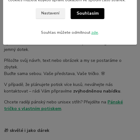
cookies můžete kdykoli upravit odkazem ve spodní části stránek.
4) To je celé. 😀
Souhlasím
Nastavení
Tisk realizujeme moderní
DTF technologií
, která zaručuje
precizní detaily a dlouhou životnost.
Souhlas můžete odmítnout
zde
.
Jednodušší motivy (např. nápisy nebo jednobarevné tvary)
vyrábíme metodou
flex fólie
– ta dodá potisku elegantní vzhled a
jemný dotek.
Přiložte svůj návrh, text nebo obrázek a my se postaráme o
zbytek.
Buďte sama sebou. Vaše představa, Vaše tričko. 🌸
V případě, že plánujete potisk více kusů, neváhejte nás
kontaktovat – rádi Vám připravíme
zvýhodněnou nabídku
.
Chcete raději pánský nebo unisex střih? Přejděte na
Pánské
tričko s vlastním potiskem
.
🎁
skvělé i jako dárek