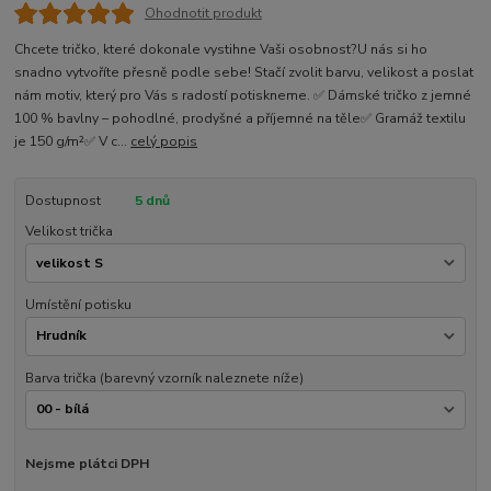
Ohodnotit produkt
Chcete tričko, které dokonale vystihne Vaši osobnost?U nás si ho
snadno vytvoříte přesně podle sebe! Stačí zvolit barvu, velikost a poslat
nám motiv, který pro Vás s radostí potiskneme. ✅ Dámské tričko z jemné
100 % bavlny – pohodlné, prodyšné a příjemné na těle✅ Gramáž textilu
je 150 g/m²✅ V c...
celý popis
Dostupnost
5 dnů
Velikost trička
Umístění potisku
Barva trička (barevný vzorník naleznete níže)
Nejsme plátci DPH